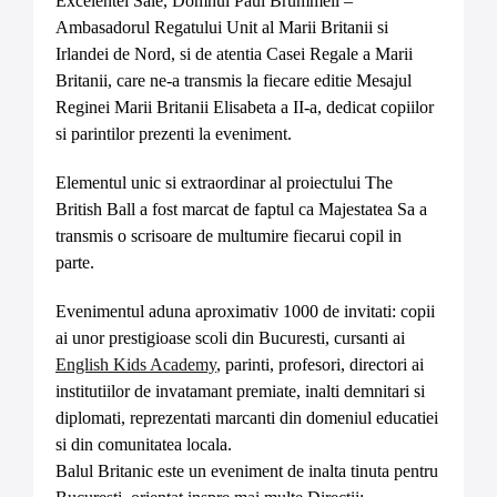
Excelentei Sale, Domnul Paul Brummell –
Ambasadorul Regatului Unit al Marii Britanii si
Irlandei de Nord, si de atentia Casei Regale a Marii
Britanii, care ne-a transmis la fiecare editie Mesajul
Reginei Marii Britanii Elisabeta a II-a, dedicat copiilor
si parintilor prezenti la eveniment.
Elementul unic si extraordinar al proiectului The
British Ball a fost marcat de faptul ca Majestatea Sa a
transmis o scrisoare de multumire fiecarui copil in
parte.
Evenimentul aduna aproximativ 1000 de invitati: copii
ai unor prestigioase scoli din Bucuresti, cursanti ai
English Kids Academy
, parinti, profesori, directori ai
institutiilor de invatamant premiate, inalti demnitari si
diplomati, reprezentati marcanti din domeniul educatiei
si din comunitatea locala.
Balul Britanic este un eveniment de inalta tinuta pentru