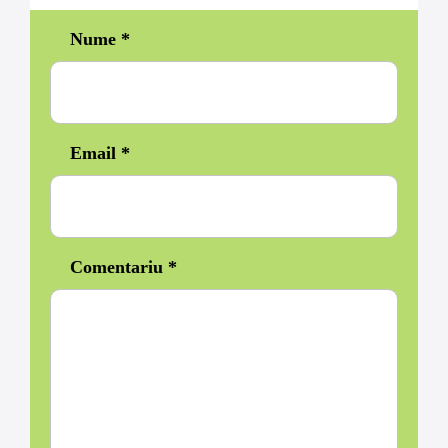
Nume
*
Email
*
Comentariu
*