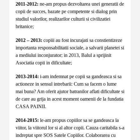
2011-2012:
ne-am propus dezvoltarea unei generatii de
copii de succes, bazate pe competente si dialog prin
studiul valorilor, realizarilor culturii si civilizatiei
britanice;
2012 – 2013:
copiii au fost incurajati sa constientizeze
importanta responsabilitatii sociale, a salvarii planetei si
a mediului inconjurator; in 2013, Balul a sprijinit
Asociatia copii in dificultate;
2013-2014:
i-am indemnat pe copii sa gandeasca si sa
actioneze in sensul intrebarii: Cum sa facem o lume
mai buna? Am oferit ajutor batranilor aflati dificultate si
de care au grija in acest moment oamenii de la fundatia
CASA PAINII.
2014-2015:
le-am propus copiilor sa se gandeasca la
viitor, la viitorul lor si al altor copii. Cauza caritabila s-a
indreptat spre SOS Satele Copiilor. Colaborarea cu