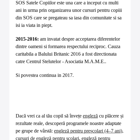
SOS Satele Copiilor este una care a inceput cu multi
ani in urma prin organizarea unor cursuri pentru copiii
din SOS care se pregateau sa iasa din comunitate si sa
isi ia viata in piept.
2015-2016:
am invatat despre acceptarea diferentelor
dintre oameni si formarea respectului reciproc. Cauza
caritabila a Balului Britanic 2016 a fost directionata
catre Centrul Stelutelor - Asociatia M.A.M.E..
Si povestea continua in 2017.
Dacă vrei ca al tău copil să învețe
engleză
cu plăcere și
rezultate reale, descoperă programele noastre adaptate
pe grupe de vârstă:
engleză pentru preșcolari (4–7 ani)
,
cursuri de engleză pentru școlari
,
engleză pentru