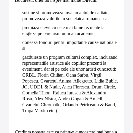
Bucuresti, orientat inspre mai multe Directii:
sustine si promoveaza invatamantul de calitate,
promoveaza valorile in societatea romaneasca;
premiaza elevii cu cele mai bune rezultate la
engleza pe parcursul unui an academic;
doneaza fonduri pentru importante cauze nationale
si
gazduieste un program cultural complex, incluzand
reprezentatiile artistice ale copiilor prezenti la
eveniment, dar si pe cele ale unor artisti cunoscuti:
CRBL, Florin Chilian, Oana Sarbu, Virgil
Popescu, Cvartetul Anima, Allegretto, Lidia Buble,
JO, UDDI, & Nadir, Anca Florescu, Drum Circle,
Cornelia Tihon, Raluca Iurascu & Alexandru
Rosu, Alex Nistor, Andra Gogan & Amicii,
Cvartetul Chromatic, Orlando Petriceanu & Band,
Trupa Maxim etc.).
Credinta noastra este ca printr-o cunoastere mai buna a