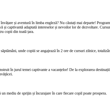
cție, învățare și aventură în limba engleză? Nu căutați mai departe! Progr
vă și captivantă adaptată intereselor și nevoilor lor de dezvoltare. Cursu
tru copii din toată țara.
 săptămâni, unde copiii se angajează în 2 ore de cursuri zilnice, totalizâ
truit în jurul temei captivante a vacanțelor! De la explorarea destinațiilor
nvățăcei.
ă un mediu de sprijin și încurajare în care fiecare copil poate prospera.