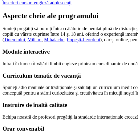
Înscrieri cursuri engleză adolescenți
Aspecte cheie ale programului
Sunteți pregătiți să porniți într-o călătorie de neuitat plină de distra
copiii cu vârste cuprinse între 14 și 18 ani, oferind o experiență imersi
(
Tineretului
,
Militari
,
Mihalache
,
Popești-Leordeni
), dar și online, pen
Module interactive
Intrați în lumea învățării limbii engleze printr-un curs dinamic de două
Curriculum tematic de vacanță
Spuneți adio manualelor tradiționale și salutați un curriculum inedit cons
concepută pentru a stârni curiozitatea și creativitatea în micuții noștri î
Instruire de înaltă calitate
Echipa noastră de profesori pregătiți la stradarde internaționale creeaz
Orar convenabil