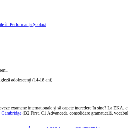
e în Performanța Școlară
gleză adolescenți (14-18 ani)
omoveze examene internaționale și să capete încredere în sine? La EKA, c
e
Cambridge
(B2 First, C1 Advanced), consolidare gramaticală, vocabular 