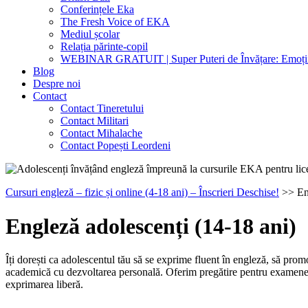
Conferințele Eka
The Fresh Voice of EKA
Mediul școlar
Relația părinte-copil
WEBINAR GRATUIT | Super Puteri de Învățare: Emoțiil
Blog
Despre noi
Contact
Contact Tineretului
Contact Militari
Contact Mihalache
Contact Popești Leordeni
Cursuri engleză – fizic și online (4-18 ani) – Înscrieri Deschise!
>>
En
Engleză adolescenți (14-18 ani)
Îți dorești ca adolescentul tău să se exprime fluent în engleză, să pr
academică cu dezvoltarea personală. Oferim pregătire pentru examen
exprimarea liberă.