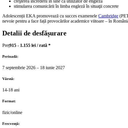
creşterea încrederii în sine ca utilizator de engleză
stimularea comunicării în limba engleză în situaţii concrete
Adolescenții EKA promovează cu succes examenele
Cambridge
(PET,
nevoie pentru a face față provocărilor academice viitoare – în România s
Detalii de desfășurare
Preț
915 - 1.155 lei / rată *
Perioadă:
7 septembrie 2026 – 18 iunie 2027
Vârstă:
14-18 ani
Format:
fizic/online
Frecvență: