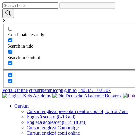
Exact matches only
Search in title
Search in content
Portal Online
cursuripentrucopii@ih.ro
+40 377 102 207
Cursuri
Cursuri engleza prescolari pentru copii 4, 5, 6 si 7 ani
Engleză școlari (8-13 ani)
Engleză adolescenți (14-18 ani)
Cursuri engleza Cambridge
Cursuri engleză copii online