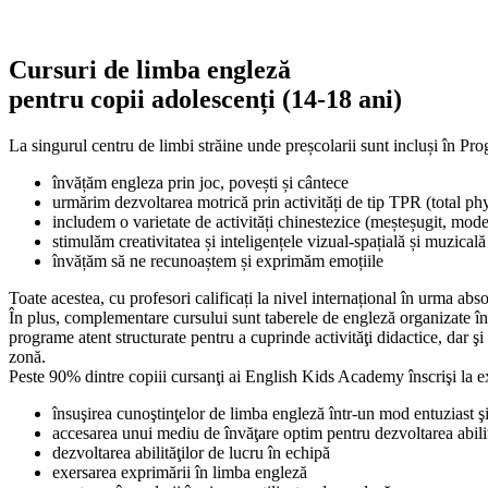
Cursuri de limba engleză
pentru copii adolescenți (14-18 ani)
La singurul centru de limbi străine unde preșcolarii sunt incluși în P
învățăm engleza prin joc, povești și cântece
urmărim dezvoltarea motrică prin activități de tip TPR (total ph
includem o varietate de activități chinestezice (meșteșugit, mode
stimulăm creativitatea și inteligențele vizual-spațială și muzicală
învățăm să ne recunoaștem și exprimăm emoțiile
Toate acestea, cu profesori calificați la nivel internațional în urma ab
În plus, complementare cursului sunt taberele de engleză organizate în 
programe atent structurate pentru a cuprinde activităţi didactice, dar şi 
zonă.
Peste 90% dintre copiii cursanţi ai English Kids Academy înscrişi la
însuşirea cunoştinţelor de limba engleză într-un mod entuziast ş
accesarea unui mediu de învăţare optim pentru dezvoltarea abilit
dezvoltarea abilităţilor de lucru în echipă
exersarea exprimării în limba engleză