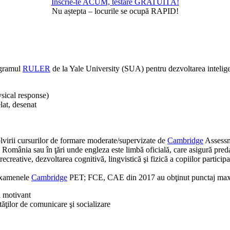
Înscrie-te ACUM, testare GRATUITĂ!
Nu aștepta – locurile se ocupă RAPID!
rogramul
RULER
de la Yale University (SUA) pentru dezvoltarea intelige
ysical response)
lat, desenat
solvirii cursurilor de formare moderate/supervizate de
Cambridge
Assessm
România sau în ţări unde engleza este limbă oficială, care asigură predar
recreative, dezvoltarea cognitivă, lingvistică şi fizică a copiilor partici
 examenele
Cambridge
PET; FCE, CAE din 2017 au obţinut punctaj max
i motivant
ăţilor de comunicare şi socializare