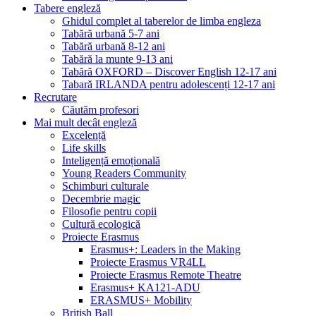
Tabere engleză
Ghidul complet al taberelor de limba engleza
Tabără urbană 5-7 ani
Tabără urbană 8-12 ani
Tabără la munte 9-13 ani
Tabără OXFORD – Discover English 12-17 ani
Tabară IRLANDA pentru adolescenți 12-17 ani
Recrutare
Căutăm profesori
Mai mult decât engleză
Excelență
Life skills
Inteligență emoțională
Young Readers Community
Schimburi culturale
Decembrie magic
Filosofie pentru copii
Cultură ecologică
Proiecte Erasmus
Erasmus+: Leaders in the Making
Proiecte Erasmus VR4LL
Proiecte Erasmus Remote Theatre
Erasmus+ KA121-ADU
ERASMUS+ Mobility
British Ball