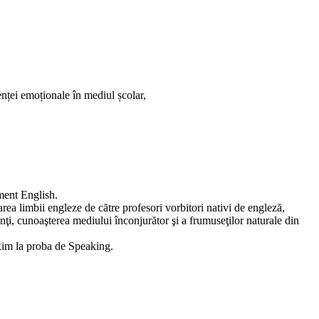
nței emoționale în mediul școlar,
ent English.
ea limbii engleze de către profesori vorbitori nativi de engleză,
panţi, cunoaşterea mediului înconjurător şi a frumuseţilor naturale din
im la proba de Speaking.