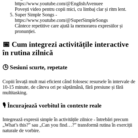
https://www.youtube.com/@EnglishAvenuee
Povești video pentru copii mici, cu limbaj clar și ritm lent.
Super Simple Songs -
https://www.youtube.com/@SuperSimpleSongs
Cântece repetitive care ajută la memorarea expresiilor și
pronunției.
📅 Cum integrezi activitățile interactive
în rutina zilnică
🕒 Sesiuni scurte, repetate
Copiii învață mult mai eficient când folosesc resursele în intervale de
10-15 minute, de câteva ori pe săptămână, fără presiune și fără
multitasking.
🎙️ Încurajează vorbitul în contexte reale
Integrează expresii simple în activitățile zilnice - întrebări precum
„What’s this?” sau „Can you find…?” transformă rutina în exerciții
naturale de vorbire.