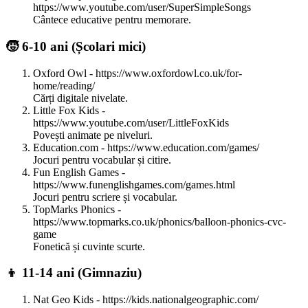
https://www.youtube.com/user/SuperSimpleSongs
Cântece educative pentru memorare.
🧒 6-10 ani (Școlari mici)
Oxford Owl - https://www.oxfordowl.co.uk/for-
home/reading/
Cărți digitale nivelate.
Little Fox Kids -
https://www.youtube.com/user/LittleFoxKids
Povești animate pe niveluri.
Education.com - https://www.education.com/games/
Jocuri pentru vocabular și citire.
Fun English Games -
https://www.funenglishgames.com/games.html
Jocuri pentru scriere și vocabular.
TopMarks Phonics -
https://www.topmarks.co.uk/phonics/balloon-phonics-cvc-
game
Fonetică și cuvinte scurte.
👦 11-14 ani (Gimnaziu)
Nat Geo Kids - https://kids.nationalgeographic.com/