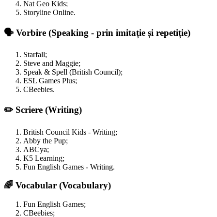
Nat Geo Kids;
Storyline Online.
🗣️ Vorbire (Speaking - prin imitație și repetiție)
Starfall;
Steve and Maggie;
Speak & Spell (British Council);
ESL Games Plus;
CBeebies.
✏️ Scriere (Writing)
British Council Kids - Writing;
Abby the Pup;
ABCya;
K5 Learning;
Fun English Games - Writing.
🌈 Vocabular (Vocabulary)
Fun English Games;
CBeebies;