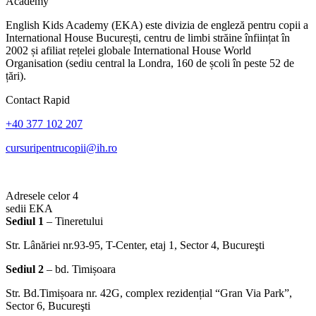
Academy
English Kids Academy (EKA) este divizia de engleză pentru copii a
International House București, centru de limbi străine înființat în
2002 și afiliat rețelei globale International House World
Organisation (sediu central la Londra, 160 de școli în peste 52 de
țări).
Contact Rapid
+40 377 102 207
cursuripentrucopii@ih.ro
Adresele celor 4
sedii EKA
Sediul 1
– Tineretului
Str. Lânăriei nr.93-95, T-Center, etaj 1, Sector 4, Bucureşti
Sediul 2
– bd. Timișoara
Str. Bd.Timișoara nr. 42G, complex rezidențial “Gran Via Park”,
Sector 6, Bucureşti