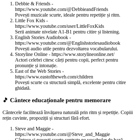
Debbie & Friends -
https://www.youtube.com/@DebbieandFriends
Povești muzicale scurte, ideale pentru repetiție și ritm.
Little Fox Kids -
https://www.youtube.com/user/LittleFoxKids
Serii animate nivelate A1-B1 pentru citire și listening.
English Stories Audiobook -
https://www.youtube.com/@Englishstoriesaudiobook
Povești audio utile pentru dezvoltarea vocabularului.
Storyline Online - https://www.storylineonline.net/
Actori celebri citesc cărți pentru copii, perfect pentru
pronunție și intonație.
East of the Web Stories -
https://www.eastoftheweb.com/children
Povești scurte cu structură simplă, excelente pentru citire
ghidată.
🎵 Cântece educaționale pentru memorare
Cântecele facilitează învățarea naturală prin ritm și repetiție. Copiii
rețin cuvinte, propoziții și structuri fără efort.
Steve and Maggie -
https://www.youtube.com/@Steve_and_Maggie
Cântece și povești scurte centrate pe vocabular de bază.