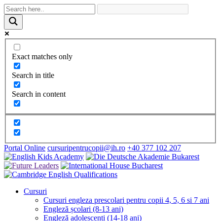
Exact matches only
Search in title
Search in content
Portal Online
cursuripentrucopii@ih.ro
+40 377 102 207
Cursuri
Cursuri engleza prescolari pentru copii 4, 5, 6 si 7 ani
Engleză școlari (8-13 ani)
Engleză adolescenți (14-18 ani)