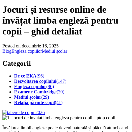
Jocuri și resurse online de
învățat limba engleză pentru
copii – ghid detaliat
Posted on decembrie 16, 2025
Blog
Engleza copiilor
Mediul școlar
Categorii
De ce EKA
(96)
Dezvoltarea copilului
(147)
Engleza copiilor
(96)
Examene Cambridge
(20)
Mediul școlar
(29)
Relația părinte-copil
(41)
Învățarea limbii engleze poate deveni naturală și plăcută atunci când