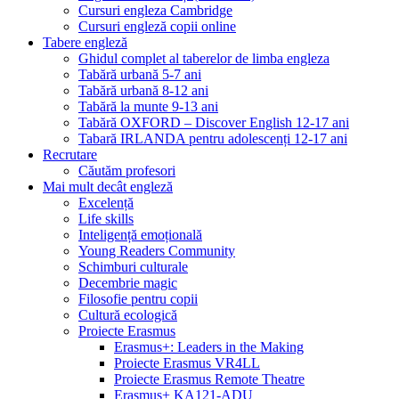
Cursuri engleza Cambridge
Cursuri engleză copii online
Tabere engleză
Ghidul complet al taberelor de limba engleza
Tabără urbană 5-7 ani
Tabără urbană 8-12 ani
Tabără la munte 9-13 ani
Tabără OXFORD – Discover English 12-17 ani
Tabară IRLANDA pentru adolescenți 12-17 ani
Recrutare
Căutăm profesori
Mai mult decât engleză
Excelență
Life skills
Inteligență emoțională
Young Readers Community
Schimburi culturale
Decembrie magic
Filosofie pentru copii
Cultură ecologică
Proiecte Erasmus
Erasmus+: Leaders in the Making
Proiecte Erasmus VR4LL
Proiecte Erasmus Remote Theatre
Erasmus+ KA121-ADU