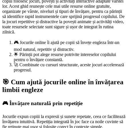
copiii folosesc jocuri, povești și activități interactive adaptate vârstei
lor. Acest ghid reunește cele mai utile resurse online gratuite,
organizate pe vârste, niveluri și tipuri de învățare, pentru ca părinții
să identifice rapid instrumentele care sprijină progresul copilului. De
la jocuri repetitive și distractive la povești animate și activități video,
toate resursele selectate sunt sigure și ușor de integrat în rutina
zilnică.
🎮 Jocurile online îi ajută pe copii să învețe engleza într-un
mod natural, repetitiv și distractiv.
🌟 Părinții pot alege resurse potrivite intereselor copilului
pentru o învățare constantă.
🚀 Combinate cu cursuri structurate, aceste jocuri accelerează
progresul.
🎯 Cum ajută jocurile online în învățarea
limbii engleze
🎮 Învățare naturală prin repetiție
Jocurile expun copiii la expresii și sunete repetate, ceea ce facilitează
învățarea intuitivă. Repetiția integrată în joc face ca noile cuvinte să
fie reținute mai ușor și folosite corect în contexte simple.