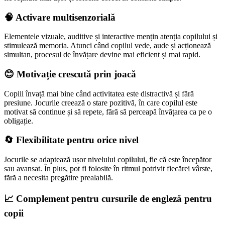
🧠 Activare multisenzorială
Elementele vizuale, auditive și interactive mențin atenția copilului și
stimulează memoria. Atunci când copilul vede, aude și acționează
simultan, procesul de învățare devine mai eficient și mai rapid.
😊 Motivație crescută prin joacă
Copiii învață mai bine când activitatea este distractivă și fără
presiune. Jocurile creează o stare pozitivă, în care copilul este
motivat să continue și să repete, fără să perceapă învățarea ca pe o
obligație.
🔄 Flexibilitate pentru orice nivel
Jocurile se adaptează ușor nivelului copilului, fie că este începător
sau avansat. În plus, pot fi folosite în ritmul potrivit fiecărei vârste,
fără a necesita pregătire prealabilă.
📈 Complement pentru cursurile de engleză pentru
copii