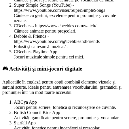
Super Simple Songs (YouTube) -
https://www.youtube.com/user/SuperSimpleSongs
Cântece cu gesturi, excelente pentru pronunție și cuvinte
uzuale.
CBeebies - https://www.cbeebies.com/watch/
Cântece animate pentru preșcolari.
Debbie & Friends -
https://www.youtube.com/@DebbieandFriends
Folosit și ca resursă muzicală.
CBeebies Playtime App
Jocuri muzicale simple pentru cei mici.
🎮 Activități și mini-jocuri digitale
Aplicațiile în engleză pentru copii combină elemente vizuale și
sarcini scurte, ideale pentru antrenarea vocabularului, gramaticii și
pronunției într-un mod foarte accesibil.
ABCya App
Jocuri pentru scriere, fonetică și recunoaștere de cuvinte.
British Council Kids App
Activități gamificate pentru scriere, pronunție și vocabular.
Starfall App
Activități fonetice pentru începători și preșcolari.