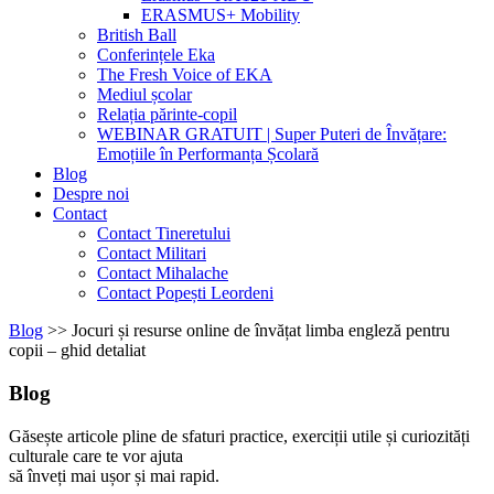
ERASMUS+ Mobility
British Ball
Conferințele Eka
The Fresh Voice of EKA
Mediul școlar
Relația părinte-copil
WEBINAR GRATUIT | Super Puteri de Învățare:
Emoțiile în Performanța Școlară
Blog
Despre noi
Contact
Contact Tineretului
Contact Militari
Contact Mihalache
Contact Popești Leordeni
Blog
>>
Jocuri și resurse online de învățat limba engleză pentru
copii – ghid detaliat
Blog
Găsește articole pline de sfaturi practice, exerciții utile și curiozități
culturale care te vor ajuta
să înveți mai ușor și mai rapid.