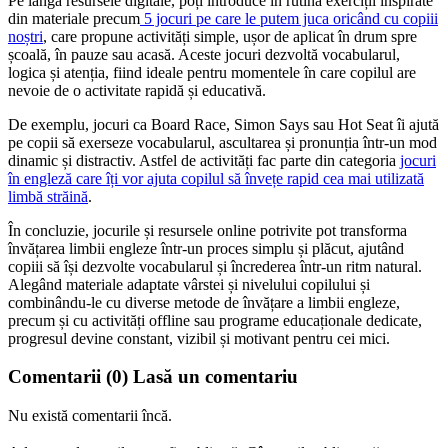
Pe lângă resursele digitale, poți introduce în rutină exerciții inspirate
din materiale precum
5 jocuri pe care le putem juca oricând cu copiii
noștri
, care propune activități simple, ușor de aplicat în drum spre
școală, în pauze sau acasă. Aceste jocuri dezvoltă vocabularul,
logica și atenția, fiind ideale pentru momentele în care copilul are
nevoie de o activitate rapidă și educativă.
De exemplu, jocuri ca Board Race, Simon Says sau Hot Seat îi ajută
pe copii să exerseze vocabularul, ascultarea și pronunția într-un mod
dinamic și distractiv. Astfel de activități fac parte din categoria
jocuri
în engleză care îți vor ajuta copilul să învețe rapid cea mai utilizată
limbă străină
.
În concluzie, jocurile și resursele online potrivite pot transforma
învățarea limbii engleze într-un proces simplu și plăcut, ajutând
copiii să își dezvolte vocabularul și încrederea într-un ritm natural.
Alegând materiale adaptate vârstei și nivelului copilului și
combinându-le cu diverse metode de învățare a limbii engleze,
precum și cu activități offline sau programe educaționale dedicate,
progresul devine constant, vizibil și motivant pentru cei mici.
Comentarii
(0)
Lasă un comentariu
Nu există comentarii încă.