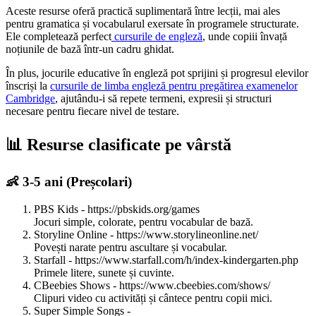
Aceste resurse oferă practică suplimentară între lecții, mai ales
pentru gramatica și vocabularul exersate în programele structurate.
Ele completează perfect
cursurile de engleză
, unde copiii învață
noțiunile de bază într-un cadru ghidat.
În plus, jocurile educative în engleză pot sprijini și progresul elevilor
înscriși la
cursurile de limba engleză pentru pregătirea examenelor
Cambridge
, ajutându-i să repete termeni, expresii și structuri
necesare pentru fiecare nivel de testare.
📊 Resurse clasificate pe vârstă
👶 3-5 ani (Preșcolari)
PBS Kids - https://pbskids.org/games
Jocuri simple, colorate, pentru vocabular de bază.
Storyline Online - https://www.storylineonline.net/
Povești narate pentru ascultare și vocabular.
Starfall - https://www.starfall.com/h/index-kindergarten.php
Primele litere, sunete și cuvinte.
CBeebies Shows - https://www.cbeebies.com/shows/
Clipuri video cu activități și cântece pentru copii mici.
Super Simple Songs -