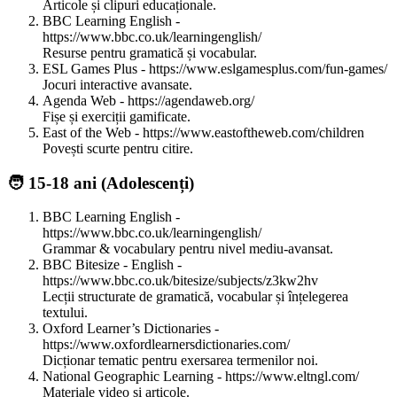
Articole și clipuri educaționale.
BBC Learning English -
https://www.bbc.co.uk/learningenglish/
Resurse pentru gramatică și vocabular.
ESL Games Plus - https://www.eslgamesplus.com/fun-games/
Jocuri interactive avansate.
Agenda Web - https://agendaweb.org/
Fișe și exerciții gamificate.
East of the Web - https://www.eastoftheweb.com/children
Povești scurte pentru citire.
🧑 15-18 ani (Adolescenți)
BBC Learning English -
https://www.bbc.co.uk/learningenglish/
Grammar & vocabulary pentru nivel mediu-avansat.
BBC Bitesize - English -
https://www.bbc.co.uk/bitesize/subjects/z3kw2hv
Lecții structurate de gramatică, vocabular și înțelegerea
textului.
Oxford Learner’s Dictionaries -
https://www.oxfordlearnersdictionaries.com/
Dicționar tematic pentru exersarea termenilor noi.
National Geographic Learning - https://www.eltngl.com/
Materiale video și articole.