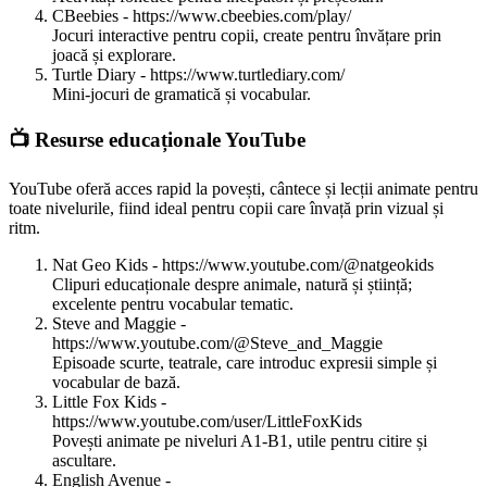
CBeebies - https://www.cbeebies.com/play/
Jocuri interactive pentru copii, create pentru învățare prin
joacă și explorare.
Turtle Diary - https://www.turtlediary.com/
Mini-jocuri de gramatică și vocabular.
📺 Resurse educaționale YouTube
YouTube oferă acces rapid la povești, cântece și lecții animate pentru
toate nivelurile, fiind ideal pentru copii care învață prin vizual și
ritm.
Nat Geo Kids - https://www.youtube.com/@natgeokids
Clipuri educaționale despre animale, natură și știință;
excelente pentru vocabular tematic.
Steve and Maggie -
https://www.youtube.com/@Steve_and_Maggie
Episoade scurte, teatrale, care introduc expresii simple și
vocabular de bază.
Little Fox Kids -
https://www.youtube.com/user/LittleFoxKids
Povești animate pe niveluri A1-B1, utile pentru citire și
ascultare.
English Avenue -