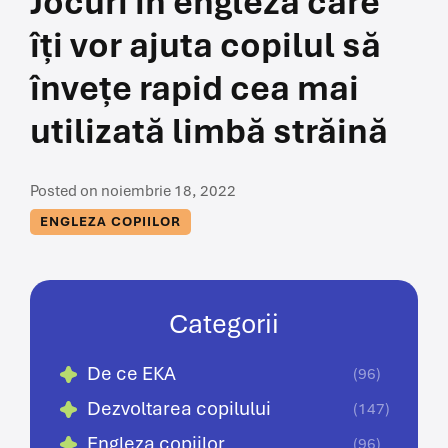
Jocuri în engleză care
îți vor ajuta copilul să
învețe rapid cea mai
utilizată limbă străină
Posted on noiembrie 18, 2022
ENGLEZA COPIILOR
Categorii
De ce EKA
(96)
Dezvoltarea copilului
(147)
Engleza copiilor
(96)