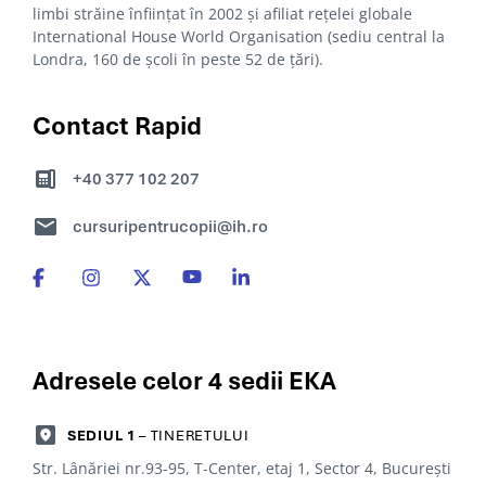
limbi străine înființat în 2002 și afiliat rețelei globale
International House World Organisation (sediu central la
Londra, 160 de școli în peste 52 de țări).
Contact Rapid
+40 377 102 207
cursuripentrucopii@ih.ro
Adresele celor 4
sedii EKA
SEDIUL 1
– TINERETULUI
Str. Lânăriei nr.93-95, T-Center, etaj 1, Sector 4, Bucureşti