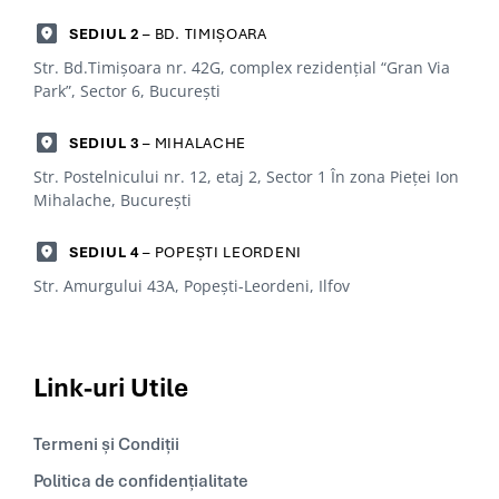
SEDIUL 2
– BD. TIMIȘOARA
Str. Bd.Timișoara nr. 42G, complex rezidențial “Gran Via
Park”, Sector 6, Bucureşti
SEDIUL 3
– MIHALACHE
Str. Postelnicului nr. 12, etaj 2, Sector 1 În zona Pieței Ion
Mihalache, Bucureşti
SEDIUL 4
– POPEȘTI LEORDENI
Str. Amurgului 43A, Popești-Leordeni, Ilfov
Link-uri
Utile
Termeni și Condiții
Politica de confidențialitate