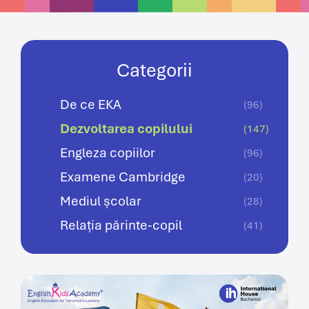
Categorii
De ce EKA
(96)
Dezvoltarea copilului
(147)
Engleza copiilor
(96)
Examene Cambridge
(20)
Mediul școlar
(28)
Relația părinte-copil
(41)