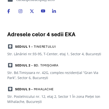
Adresele celor 4
sedii EKA
SEDIUL 1
– TINERETULUI
Str. Lânăriei nr.93-95, T-Center, etaj 1, Sector 4, Bucureşti
SEDIUL 2
– BD. TIMIȘOARA
Str. Bd.Timișoara nr. 42G, complex rezidențial “Gran Via
Park”, Sector 6, Bucureşti
SEDIUL 3
– MIHALACHE
Str. Postelnicului nr. 12, etaj 2, Sector 1 În zona Pieței Ion
Mihalache, Bucureşti