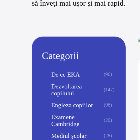
să înveți mai ușor și mai rapid.
Categorii
De ce EKA
(96)
Dezvoltarea
(147)
copilului
Engleza copiilor
(96)
Examene
(20)
Cambridge
Mediul școlar
(28)