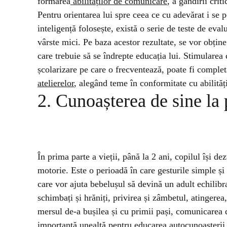
formarea
abilităților de comunicare
, a gândirii crit
Pentru orientarea lui spre ceea ce cu adevărat i se p
inteligență folosește, există o serie de
teste de eval
vârste mici
.
Pe baza acestor rezultate, se vor obține 
care trebuie să se îndrepte educația lui. Stimularea cr
școlarizare pe care o frecventează, poate fi completa
atelierelor
, alegând
teme în conformitate cu abilități
2. Cunoașterea de sine la
În prima parte a vieții, până la 2 ani, copilul își de
motorie. Este o perioadă în care gesturile simple și 
care vor ajuta bebelușul să devină un adult echilibra
schimbați și hrăniți, privirea și zâmbetul, atingere
mersul de-a bușilea și cu primii pași, comunicarea d
importantă unealtă pentru educarea autocunoașterii.