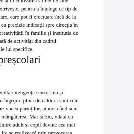
ice și în cultivarea stimei de sine.
otrivește, pentru a înțelege ce tip de
uare
, care pot fi efectuare încă de la
cu precizie indicații spre direcția în
eativității în familie și instituția de
tă de activități din cadrul
le lui specifice.
 preșcolari
zvoltă inteligența senzorială și
o îngrijire plină de căldură sunt cele
t: vocea părinților, atunci când sunt
a, mângâierea. Mai târziu, odată cu
intre adult și copil devine cea mai
 Ea se realizează prin provocarea