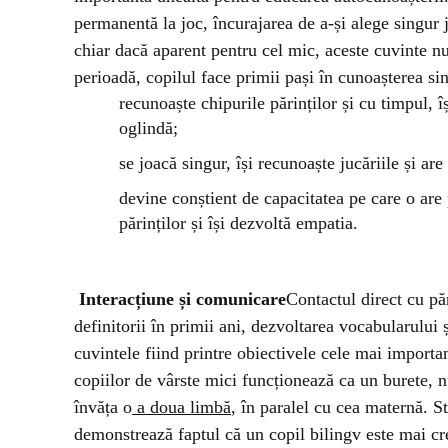
permanentă la joc, încurajarea de a-și alege singur j
chiar dacă aparent pentru cel mic, aceste cuvinte 
perioadă, copilul face primii pași în cunoașterea sin
recunoaște chipurile părinților și cu timpul, î
oglindă;
se joacă singur, își recunoaște jucăriile și are
devine conștient de capacitatea pe care o ar
părinților și își dezvoltă empatia.
Interacțiune și comunicare
Contactul direct cu pă
definitorii în primii ani, dezvoltarea vocabularului 
cuvintele fiind printre obiectivele cele mai importa
copiilor de vârste mici funcționează ca un burete, 
învăța o
a doua limbă
, în paralel cu cea maternă. St
demonstrează faptul că un copil bilingv este mai crea