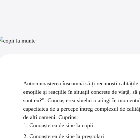
Autocunoașterea înseamnă să-ți recunoști calitățile, d
emoțiile și reacțiile în situații concrete de viață, s
sunt eu?”. Cunoașterea sinelui o atingi în momentul 
capacitatea de a percepe întreg complexul de calități 
de alti oameni.
Cuprins:
Cunoașterea de sine la copii
Cunoașterea de sine la preșcolari