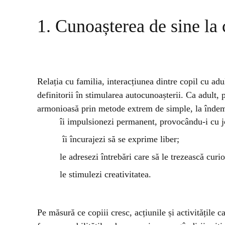
1. Cunoașterea de sine la 
Relația cu familia, interacțiunea dintre copil cu adulț
definitorii în stimularea autocunoașterii. Ca adult, p
armonioasă prin metode extrem de simple, la îndem
îi impulsionezi permanent, provocându-i cu jo
îi încurajezi să se exprime liber;
le adresezi întrebări care să le trezească curio
le stimulezi creativitatea.
Pe măsură ce copiii cresc, acțiunile și activitățile ca