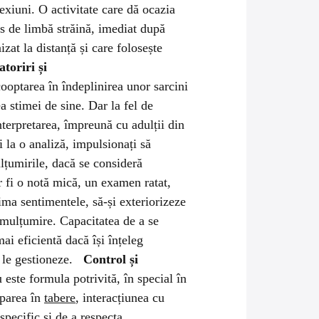
nexiuni. O activitate care dă ocazia
rs de limbă străină, imediat după
izat la distanță și care folosește
toriri și
cooptarea în îndeplinirea unor sarcini
a stimei de sine. Dar la fel de
interpretarea, împreună cu adulții din
i la o analiză, impulsionați să
lțumirile, dacă se consideră
r fi o notă mică, un examen ratat,
ima sentimentele, să-și exteriorizeze
 nemulțumire. Capacitatea de a se
ai eficientă dacă își înțeleg
să le gestioneze.
Control și
 este formula potrivită, în special în
iparea în
tabere
, interacțiunea cu
specific și de a respecta