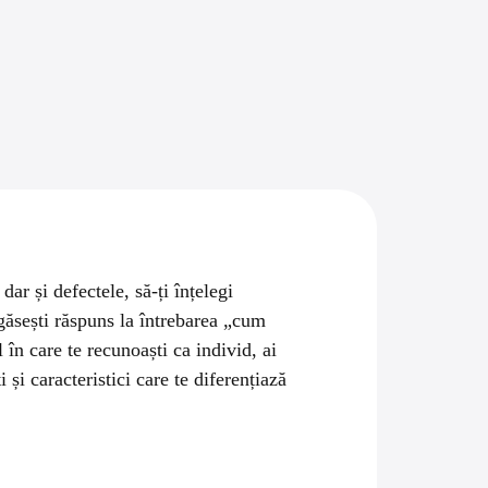
ar și defectele, să-ți înțelegi
ă găsești răspuns la întrebarea „cum
în care te recunoaști ca individ, ai
și caracteristici care te diferențiază