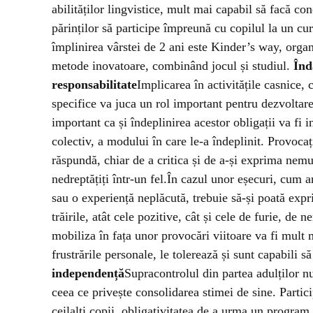
abilităților lingvistice, mult mai capabil să facă co
părinților să participe împreună cu copilul la un cu
împlinirea vârstei de 2 ani este
Kinder’s way
, organ
metode inovatoare, combinând jocul și studiul.
Înda
responsabilitate
Implicarea în activitățile casnice, 
specifice va juca un rol important pentru dezvoltare
important ca și îndeplinirea acestor obligații va fi 
colectiv, a modului în care le-a îndeplinit. Provocaț
răspundă, chiar de a critica și de a-și exprima nemu
nedreptățiți într-un fel.
În cazul unor eșecuri, cum a
sau o experiență neplăcută, trebuie să-și poată expr
trăirile, atât cele pozitive, cât și cele de furie, de
mobiliza în fața unor provocări viitoare va fi mult m
frustrările personale, le tolerează și sunt capabili 
independență
Supracontrolul din partea adulților nu
ceea ce privește consolidarea stimei de sine. Partic
ceilalți copii, obligativitatea de a urma un program 