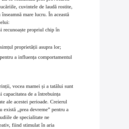
ucăriile, cuvintele de laudă rostite,
nu înseamnă mare lucru.
În această
elui:
și recunoaște propriul chip în
 simțul proprietății asupra lor;
e pentru a influența comportamentul
rinții, vocea mamei și a tatălui sunt
și capacitatea de a întrebuința
nte ale acestei perioade. Creierul
nu există „prea devreme” pentru a
udiile de specialitate ne
tiv, fiind stimulat în aria