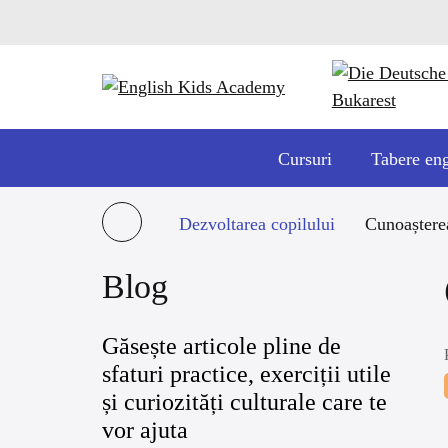
Cursuri
Tabere en
Dezvoltarea copilului
Cunoașterea
Blog
Găsește articole pline de
sfaturi practice, exerciții utile
și curiozități culturale care te
vor ajuta