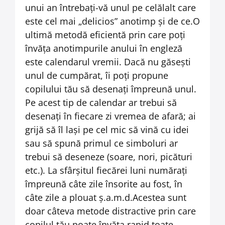
unui an întrebați-vă unul pe celălalt care
este cel mai „delicios” anotimp și de ce.
O
ultimă metodă eficientă prin care poți
învăța anotimpurile anului în engleză
este calendarul vremii. Dacă nu găsești
unul de cumpărat, îi poți propune
copilului tău să desenați împreună unul.
Pe acest tip de calendar ar trebui să
desenați în fiecare zi vremea de afară; ai
grijă să îl lași pe cel mic să vină cu idei
sau să spună primul ce simboluri ar
trebui să deseneze (soare, nori, picături
etc.). La sfârșitul fiecărei luni numărați
împreună câte zile însorite au fost, în
câte zile a plouat ș.a.m.d.Acestea sunt
doar câteva metode distractive prin care
copilul tău poate învăța rapid toate