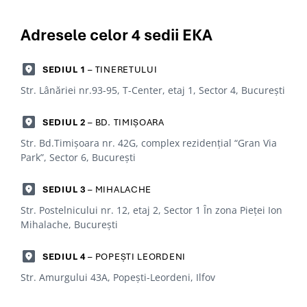
Adresele celor 4
sedii EKA
SEDIUL 1
– TINERETULUI
Str. Lânăriei nr.93-95, T-Center, etaj 1, Sector 4, Bucureşti
SEDIUL 2
– BD. TIMIȘOARA
Str. Bd.Timișoara nr. 42G, complex rezidențial “Gran Via
Park”, Sector 6, Bucureşti
SEDIUL 3
– MIHALACHE
Str. Postelnicului nr. 12, etaj 2, Sector 1 În zona Pieței Ion
Mihalache, Bucureşti
SEDIUL 4
– POPEȘTI LEORDENI
Str. Amurgului 43A, Popești-Leordeni, Ilfov