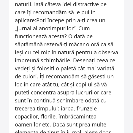
naturii. Iată câteva idei distractive pe
care îți recomandăm să le pui în
aplicare:
Poți începe prin a-ți crea un
„jurnal al anotimpurilor”. Cum
funcționează acesta? O dată pe
săptămână rezervă-ți măcar o oră ca să
ieși cu cel mic în natură pentru a observa
împreună schimbările. Desenați ceea ce
vedeți și folosiți o paletă cât mai variată
de culori. Îți recomandăm să găsești un
loc în care atât tu, cât și copilul să vă
puteți concentra asupra lucrurilor care
sunt în continuă schimbare odată cu
trecerea timpului: iarba, frunzele
copacilor, florile, îmbrăcămintea
oamenilor etc. Dacă sunt prea multe
elemente de ținut în jurnal, alege doar