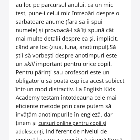
au loc pe parcursul anului. ca un mic
test, pune-i celui mic întrebări despre o
sărbătoare anume (fără să îi spui
numele) și provoacă-l să îți spună cât
mai multe detalii despre ea și, implicit,
când are loc (ziua, luna, anotimpul).
Să
știi să vorbești despre anotimpuri este
un
skill
important pentru orice copil.
Pentru părinți sau profesori este un
obligatoriu să poată explica acest subiect
într-un mod distractiv. La English Kids
Academy testăm întotdeauna cele mai
eficiente metode prin care putem să
învățăm anotimpurile în engleză, dar
ținem și
cursuri online pentru copii și
, indiferent de nivelul de
adolescenți
engleză la care au reușit să ajungă.
Sursă