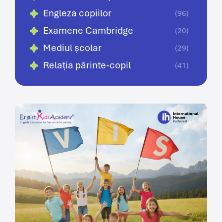
Engleza copiilor
(96)
Examene Cambridge
(20)
Mediul școlar
(29)
Relația părinte-copil
(41)