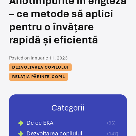
Anotimpurile în engleză
– ce metode să aplici
pentru o învățare
rapidă și eficientă
Posted on ianuarie 11, 2023
DEZVOLTAREA COPILULUI
RELAȚIA PĂRINTE-COPIL
Categorii
De ce EKA
(96)
Dezvoltarea copilului
(147)