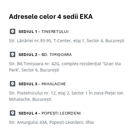
Adresele celor 4
sedii EKA
SEDIUL 1
– TINERETULUI
Str. Lânăriei nr.93-95, T-Center, etaj 1, Sector 4, Bucureşti
SEDIUL 2
– BD. TIMIȘOARA
Str. Bd.Timișoara nr. 42G, complex rezidențial “Gran Via
Park”, Sector 6, Bucureşti
SEDIUL 3
– MIHALACHE
Str. Postelnicului nr. 12, etaj 2, Sector 1 În zona Pieței Ion
Mihalache, Bucureşti
SEDIUL 4
– POPEȘTI LEORDENI
Str. Amurgului 43A, Popești-Leordeni, Ilfov