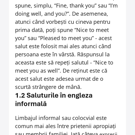
spune, simplu, “Fine, thank you” sau “I’m
doing well, and you?”. De asemenea,
atunci când vorbești cu cineva pentru
prima dată, poți spune “Nice to meet
you” sau “Pleased to meet you” - acest
salut este folosit mai ales atunci când
persoana este în vârstă. Răspunsul la
aceasta este să repeți salutul - “Nice to
meet you as well”. De reținut este că
acest salut este adesea urmat de o
scurtă strângere de mână.
1.2 Saluturile în engleza
informală
Limbajul informal sau colocvial este
comun mai ales între prietenii apropiați
sau membrii familiei. Iată câteva
expresii