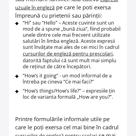
pe care le poti exersa
uzuale în engleză
împreună cu prietenii sau părinții:
“Hi” sau “Hello” – Aceste cuvinte sunt un
mod de a spune „bună ziua”, fiind probabil
unele dintre cele mai frecvent utilizate
salutări în limba engleză. Aceste expresii
sunt învățate mai ales de cei mici în cadrul
cursurilor de engleză pentru preșcolari
,
datorită faptului că sunt mult mai simplu
de reținut de către începători.
“How’s it going” - un mod informal de a
întreba pe cineva “Ce mai faci?”
“How’s things/How’s life?” – expresiile țin
loc de varianta formală „How are you?”.
Printre formulările informale
utile pe
care le poți exersa cel mai bine în cadrul
se mai
cursurilor de engleză pentru școlari