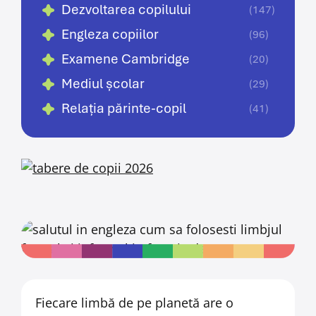
Dezvoltarea copilului
(147)
Engleza copiilor
(96)
Examene Cambridge
(20)
Mediul școlar
(29)
Relația părinte-copil
(41)
Fiecare limbă de pe planetă are o