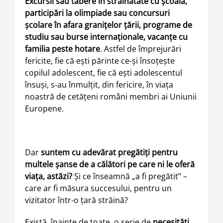
Excursii sau tabere în străinătate cu şcoala,
participări la olimpiade sau concursuri
şcolare în afara graniţelor ţării, programe de
studiu sau burse internaţionale, vacanţe cu
familia peste hotare
. Astfel de împrejurări
fericite, fie că eşti părinte ce-şi însoţeşte
copilul adolescent, fie că eşti adolescentul
însuşi, s-au înmulţit, din fericire, în viaţa
noastră de cetăţeni români membri ai Uniunii
Europene.
Dar
suntem cu adevărat pregătiţi pentru
multele şanse de a călători pe care ni le oferă
viaţa, astăzi?
Şi ce înseamnă „a fi pregătit” –
care ar fi măsura succesului, pentru un
vizitator într-o ţară străină?
Există, înainte de toate, o serie de
necesităţi