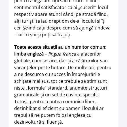
pentru a lega amiciţii sau flirturi. În fine,
sentimentul satisfăcător că ai „cucerit” locul
respectiv apare atunci când, pe stradă fiind,
alţi turişti te iau drept om de-al locului şi îţi
cer
ţie
indicaţii despre cum să ajungă undeva
– iar tu ştii şi poţi să îi ajuţi.
Toate aceste situaţii au un numitor comun:
limba engleză
–
lingua franca
a afacerilor
globale, cum se zice, dar şi a călătoriilor sau
vacanţelor peste hotare. De multe ori, pentru
a ne descurca cu succes în împrejurările
schiţate mai sus, tot ce trebuie să ştim sunt
nişte „formule” standard, anumite structuri
gramaticale şi un set de cuvinte specific.
Totuşi, pentru a putea comunica liber,
dezinhibat şi eficient cu oamenii locului ar
trebui să ne putem folosi engleza cu
dezinvoltură şi fluenţă.