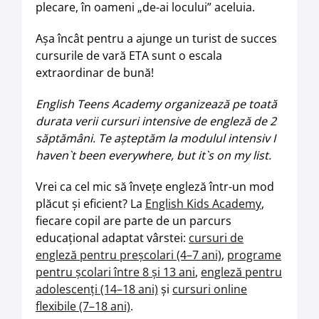
plecare, în oameni „de-ai locului” aceluia.
Aşa încât pentru a ajunge un turist de succes
cursurile de vară ETA sunt o escala
extraordinar de bună!
English Teens Academy organizează pe toată
durata verii cursuri intensive de engleză de 2
săptămâni. Te așteptăm la modulul intensiv I
haven`t been everywhere, but it`s on my list.
Vrei ca cel mic să învețe engleză într-un mod
plăcut și eficient? La
English Kids Academy
,
fiecare copil are parte de un parcurs
educațional adaptat vârstei:
cursuri de
engleză pentru preșcolari (4–7 ani)
,
programe
pentru școlari între 8 și 13 ani
,
engleză pentru
adolescenți (14–18 ani)
și
cursuri online
flexibile (7–18 ani)
.