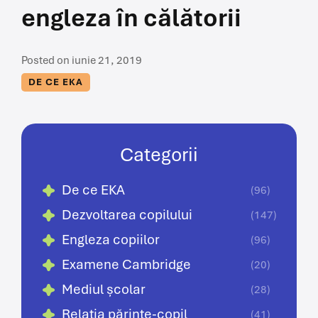
engleza în călătorii
Posted on iunie 21, 2019
DE CE EKA
Categorii
De ce EKA
(96)
Dezvoltarea copilului
(147)
Engleza copiilor
(96)
Examene Cambridge
(20)
Mediul școlar
(28)
Relația părinte-copil
(41)