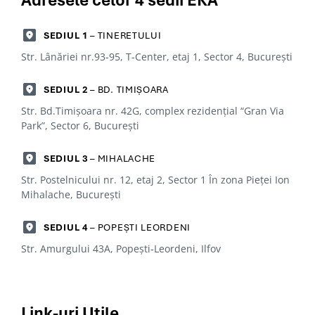
Adresele celor 4
sedii EKA
SEDIUL 1
– TINERETULUI
Str. Lânăriei nr.93-95, T-Center, etaj 1, Sector 4, Bucureşti
SEDIUL 2
– BD. TIMIȘOARA
Str. Bd.Timișoara nr. 42G, complex rezidențial “Gran Via
Park”, Sector 6, Bucureşti
SEDIUL 3
– MIHALACHE
Str. Postelnicului nr. 12, etaj 2, Sector 1 În zona Pieței Ion
Mihalache, Bucureşti
SEDIUL 4
– POPEȘTI LEORDENI
Str. Amurgului 43A, Popești-Leordeni, Ilfov
Link-uri
Utile