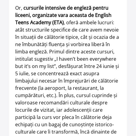
Or,
cursurile intensive de engleză pentru
liceeni, organizate vara aceasta de English
Teens Academy (ETA)
, oferă ambele lucruri:
atât structurile specifice de care avem nevoie
în situaţii de călătorie tipice, cât şi ocazia de a
ne îmbunătăţi fluenţa şi vorbirea liberă în
limba engleză. Primul dintre aceste cursuri,
intitulat sugestiv „I haven’t been everywhere
but it’s on my list”, desfăşurat între 24 iunie şi
5 iulie, se concentrează exact asupra
limbajului necesar în împrejurări de călătorie
frecvente (la aeroport, la restaurant, la
cumpărături, etc.). În plus, cursul cuprinde şi
valoroase recomandări culturale despre
locurile de vizitat, iar adolescenţii care
participă la curs vor pleca în călătorie deja
echipaţi cu un bagaj de cunoştinţe istorico-
culturale care îi transformă, încă dinainte de