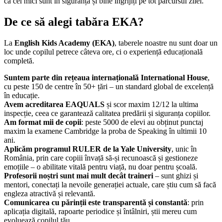
că cei mici sunt în siguranță și bine îngrijiți pe tot parcursul zilei.
De ce să alegi tabăra EKA?
La
English Kids Academy (EKA)
, taberele noastre nu sunt doar un
loc unde copilul petrece câteva ore, ci o experiență educațională
completă.
Suntem parte din rețeaua internațională International House
,
cu peste 150 de centre în 50+ țări – un standard global de excelență
în educație.
Avem acreditarea EAQUALS
și scor maxim 12/12 la ultima
inspecție, ceea ce garantează calitatea predării și siguranța copiilor.
Am format mii de copii
: peste 5000 de elevi au obținut punctaj
maxim la examene Cambridge la proba de Speaking în ultimii 10
ani.
Aplicăm programul RULER de la Yale University
, unic în
România, prin care copiii învață să-și recunoască și gestioneze
emoțiile – o abilitate vitală pentru viață, nu doar pentru școală.
Profesorii noștri sunt mai mult decât traineri
– sunt ghizi și
mentori, conectați la nevoile generației actuale, care știu cum să facă
engleza atractivă și relevantă.
Comunicarea cu părinții este transparentă și constantă
: prin
aplicația digitală, rapoarte periodice și întâlniri, știi mereu cum
evoluează copilul tău.