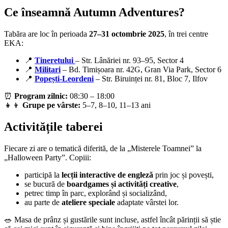
Ce înseamnă Autumn Adventures?
Tabăra are loc în perioada
27–31 octombrie 2025
, în trei centre
EKA:
📍
Tineretului
– Str. Lânăriei nr. 93–95, Sector 4
📍
Militari
– Bd. Timișoara nr. 42G, Gran Via Park, Sector 6
📍
Popești-Leordeni
– Str. Biruinței nr. 81, Bloc 7, Ilfov
⏰
Program zilnic:
08:30 – 18:00
👧👦
Grupe pe vârste:
5–7, 8–10, 11–13 ani
Activitățile taberei
Fiecare zi are o tematică diferită, de la „Misterele Toamnei” la
„Halloween Party”. Copiii:
participă la
lecții interactive de engleză
prin joc și povești,
se bucură de
boardgames și activități creative
,
petrec timp în parc, explorând și socializând,
au parte de
ateliere speciale
adaptate vârstei lor.
🥗 Masa de prânz și gustările sunt incluse, astfel încât părinții să știe