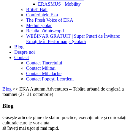
ERASMUS+ Mobility
British Ball
Conferințele Eka
The Fresh Voice of EKA
Mediul școlar
Relația părinte-copil
WEBINAR GRATUIT | Super Puteri de Învățare:
Emoțiile în Performanța Școlară
Blog
Despre noi
Contact
Contact Tineretului
Contact Militari
Contact Mihalache
Contact Popești Leordeni
Blog
>>
EKA Autumn Adventures – Tabăra urbană de engleză a
toamnei (27–31 octombrie)
Blog
Găsește articole pline de sfaturi practice, exerciții utile și curiozități
culturale care te vor ajuta
să înveți mai ușor și mai rapid.