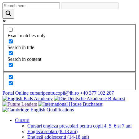
Exact matches only
Search in title
Search in content
Portal Online
cursuripentrucopii@ih.ro
+40 377 102 207
Cursuri
Cursuri engleza prescolari pentru copii 4, 5, 6 si 7 ani
Engleză școlari (8-13 ani)
Engleză adolescenți (14-18 ani)