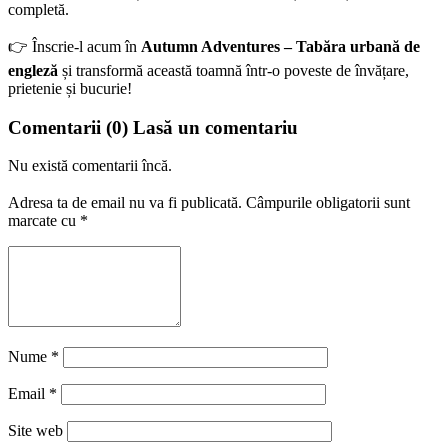
completă.
👉 Înscrie-l acum în
Autumn Adventures – Tabăra urbană de
engleză
și transformă această toamnă într-o poveste de învățare,
prietenie și bucurie!
Comentarii
(0)
Lasă un comentariu
Nu există comentarii încă.
Adresa ta de email nu va fi publicată.
Câmpurile obligatorii sunt
marcate cu
*
Nume
*
Email
*
Site web