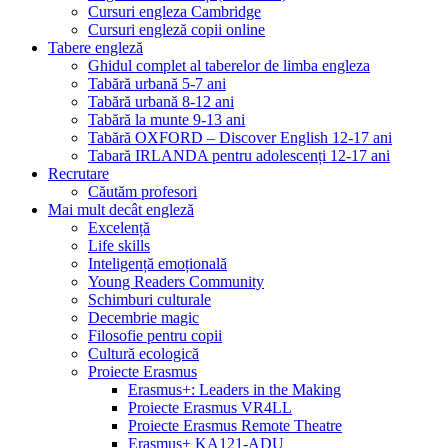
Cursuri engleza Cambridge
Cursuri engleză copii online
Tabere engleză
Ghidul complet al taberelor de limba engleza
Tabără urbană 5-7 ani
Tabără urbană 8-12 ani
Tabără la munte 9-13 ani
Tabără OXFORD – Discover English 12-17 ani
Tabară IRLANDA pentru adolescenți 12-17 ani
Recrutare
Căutăm profesori
Mai mult decât engleză
Excelență
Life skills
Inteligență emoțională
Young Readers Community
Schimburi culturale
Decembrie magic
Filosofie pentru copii
Cultură ecologică
Proiecte Erasmus
Erasmus+: Leaders in the Making
Proiecte Erasmus VR4LL
Proiecte Erasmus Remote Theatre
Erasmus+ KA121-ADU