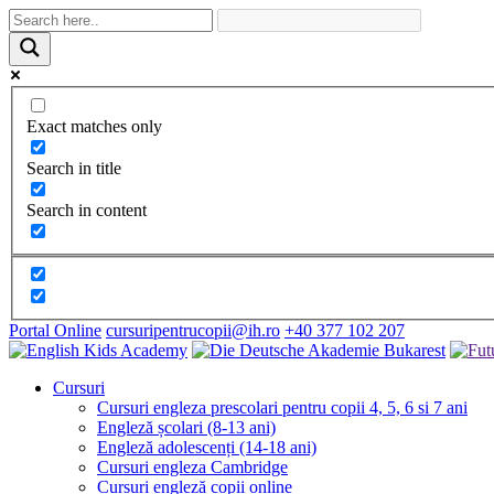
Exact matches only
Search in title
Search in content
Portal Online
cursuripentrucopii@ih.ro
+40 377 102 207
Cursuri
Cursuri engleza prescolari pentru copii 4, 5, 6 si 7 ani
Engleză școlari (8-13 ani)
Engleză adolescenți (14-18 ani)
Cursuri engleza Cambridge
Cursuri engleză copii online