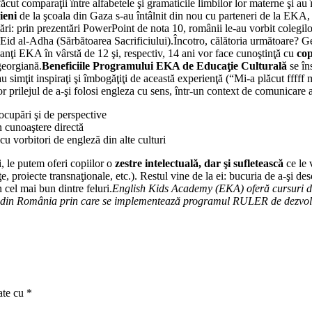
u făcut comparaţii între alfabetele şi gramaticile limbilor lor materne şi a
ieni
de la şcoala din Gaza s-au întâlnit din nou cu parteneri de la EKA,
 ţări: prin prezentări PowerPoint de nota 10, românii le-au vorbit colegilo
i Eid al-Adha (Sărbătoarea Sacrificiului).Încotro, călătoria următoare? G
nţi EKA în vârstă de 12 şi, respectiv, 14 ani vor face cunoştinţă cu
cop
 georgiană.
Beneficiile Programului EKA de Educaţie Culturală
se în
au simţit inspiraţi şi îmbogăţiţi de această experienţă (“Mi-a plăcut fffff
ilor prilejul de a-şi folosi engleza cu sens, într-un context de comunicare 
cupări şi de perspective
n cunoaştere directă
cu vorbitori de engleză din alte culturi
, le putem oferi copiilor o
zestre intelectuală, dar şi sufletească
ce le 
e, proiecte transnaţionale, etc.). Restul vine de la ei: bucuria de a-şi des
n cel mai bun dintre feluri.
English Kids Academy (EKA) oferă cursuri 
e din România prin care se implementează programul RULER de dezvoltare
ate cu
*