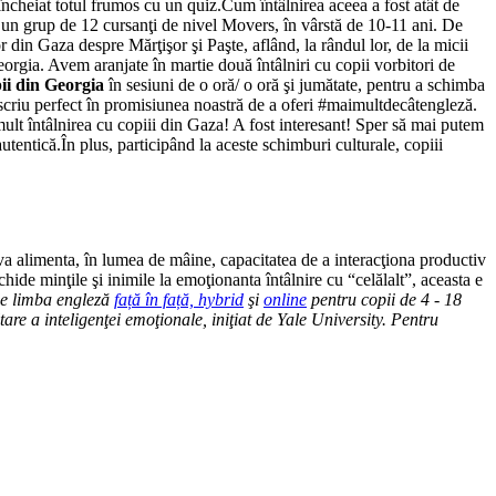
u încheiat totul frumos cu un quiz.Cum întâlnirea aceea a fost atât de
 un grup de 12 cursanţi de nivel Movers, în vârstă de 10-11 ani. De
r din Gaza despre Mărţişor şi Paşte, aflând, la rândul lor, de la micii
eorgia. Avem aranjate în martie două întâlniri cu copii vorbitori de
ii din Georgia
în sesiuni de o oră/ o oră şi jumătate, pentru a schimba
scriu perfect în promisiunea noastră de a oferi #maimultdecâtengleză.
 mult întâlnirea cu copiii din Gaza! A fost interesant! Sper să mai putem
autentică.În plus, participând la aceste schimburi culturale, copiii
va alimenta, în lumea de mâine, capacitatea de a interacţiona productiv
chide minţile şi inimile la emoţionanta întâlnire cu “celălalt”, aceasta e
de limba engleză
față în față, hybrid
şi
online
pentru copii de 4 - 18
 a inteligenţei emoţionale, iniţiat de Yale University. Pentru