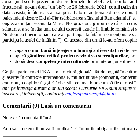
au susţinut scurte prezentări despre formele de relief ale ţărilor lor, a
fructuoasă, ne-am dorit “un bis”: pe 26 februarie 2021,
copiii palestin
data aceasta, întâlnirea s-a axat pe sărbători tradiţionale din cele două
palestinieni despre Eid al-Fitr (sărbătoarea sfârşitului Ramadanului) ş
engleză din ţara vecină la Marea Neagră: două grupuri de câte 15 cursa
saluturi şi a se învăţa unii pe alţii expresii uzuale în limbile română şi
Nu doar că tinerii români care au participat la întâlnirile menţionate s-
participa la astfel de întâlniri.”). Ci acestea din urmă le-au oferit copi
capătă o
mai bună înţelegere a lumii şi a diversităţii ei
de preo
aplică
gândirea critică pentru revizuirea stereotipurilor
, pri
dobândesc
competenţe interculturale
prin interacţiune directă 
Graţie apartenenţei EKA la o structură globală atât de bogată în culturi
şi asertiv în contexte internaţionale, multiculturale (companii, conferinţ
contribuţia copiilor înşişi. Căci ei ştiu cel mai bine cum să fie curioşi î
ani, pe întreaga durată a anului şcolar. Cursurile EKA sunt singurel
înscrieri şi informaţii, contactaţi
englezapentrucopii@ih.ro
.
Comentarii
(0)
Lasă un comentariu
Nu există comentarii încă.
Adresa ta de email nu va fi publicată.
Câmpurile obligatorii sunt marc