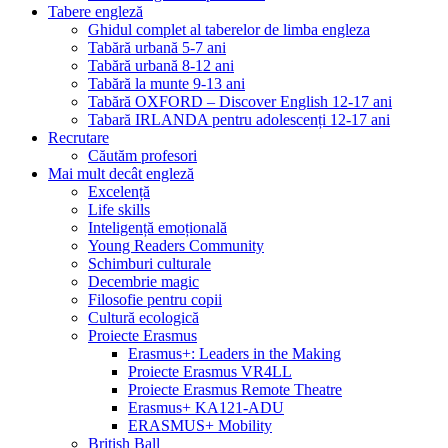
Tabere engleză
Ghidul complet al taberelor de limba engleza
Tabără urbană 5-7 ani
Tabără urbană 8-12 ani
Tabără la munte 9-13 ani
Tabără OXFORD – Discover English 12-17 ani
Tabară IRLANDA pentru adolescenți 12-17 ani
Recrutare
Căutăm profesori
Mai mult decât engleză
Excelență
Life skills
Inteligență emoțională
Young Readers Community
Schimburi culturale
Decembrie magic
Filosofie pentru copii
Cultură ecologică
Proiecte Erasmus
Erasmus+: Leaders in the Making
Proiecte Erasmus VR4LL
Proiecte Erasmus Remote Theatre
Erasmus+ KA121-ADU
ERASMUS+ Mobility
British Ball