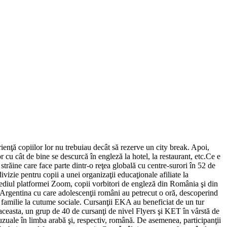
rienţă copiilor lor nu trebuiau decât să rezerve un city break. Apoi,
or cu cât de bine se descurcă în engleză la hotel, la restaurant, etc.Ce e
străine care face parte dintr-o reţea globală cu centre-surori în 52 de
vizie pentru copii a unei organizaţii educaţionale afiliate la
mediul platformei Zoom, copii vorbitori de engleză din România şi din
şi Argentina cu care adolescenţii români au petrecut o oră, descoperind
de familie la cutume sociale. Cursanţii EKA au beneficiat de un tur
 aceasta, un grup de 40 de cursanţi de nivel Flyers şi KET în vârstă de
uzuale în limba arabă şi, respectiv, română. De asemenea, participanţii