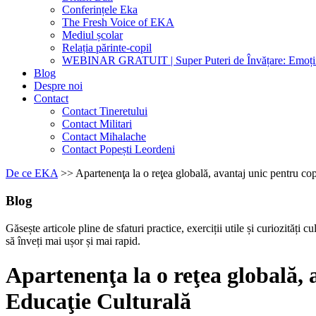
Conferințele Eka
The Fresh Voice of EKA
Mediul școlar
Relația părinte-copil
WEBINAR GRATUIT | Super Puteri de Învățare: Emoțiil
Blog
Despre noi
Contact
Contact Tineretului
Contact Militari
Contact Mihalache
Contact Popești Leordeni
De ce EKA
>>
Apartenenţa la o reţea globală, avantaj unic pentru c
Blog
Găsește articole pline de sfaturi practice, exerciții utile și curiozități cu
să înveți mai ușor și mai rapid.
Apartenenţa la o reţea globală,
Educaţie Culturală