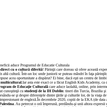
direct cu o cultură diferită
! Părinţii care doreau să ofere această expe
 în altă cultură. Într-un loc unde juniorii se puteau mândri în faţa părinţil
impuse acea oportunitate a dispărut? Ei bine, dacă eşti un centru de limbi 
 multicultural
.Iar asta este exact ce a făcut English Kids Academy, ca di
rogram de Educaţie Culturală
care aduce laolaltă, online, prin inter
ut cunoştinţă cu
studenţi de la IH Dublin
: tineri din Turcia, Brazilia 
sându-se şi despre diferenţele dintre ţările şi culturile lor, de la viaţa 
lor impresionant de engleză.În decembrie 2020, copiii de la EKA (de data
Palestina
. Au petrecut o oră împreună, predându-şi unii altora expresii 