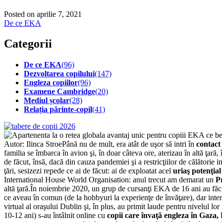
Posted on aprilie 7, 2021
De ce EKA
Categorii
De ce EKA
(96)
Dezvoltarea copilului
(147)
Engleza copiilor
(96)
Examene Cambridge
(20)
Mediul școlar
(28)
Relația părinte-copil
(41)
Autor: Ilinca StroePână nu de mult, era atât de uşor să intri în
contact 
familia se îmbarca în avion şi, în doar câteva ore, aterizau în altă ţară,
de făcut, însă, dacă din cauza pandemiei şi a restricţiilor de călătorie 
ţări, sesizezi repede ce ai de făcut: ai de exploatat acel
uriaş potenţial
International House World Organisation: anul trecut am demarat un
P
altă ţară.În noiembrie 2020, un grup de cursanţi EKA de 16 ani au făc
ce aveau în comun (de la hobbyuri la experienţe de învăţare), dar intere
virtual al oraşului Dublin şi, în plus, au primit laude pentru nivelul 
10-12 ani) s-au întâlnit online cu
copii care învaţă engleza în Gaza, 