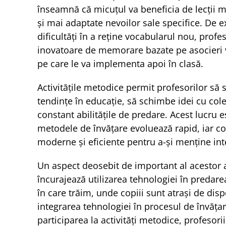
înseamnă că micuțul va beneficia de lecții m
și mai adaptate nevoilor sale specifice. De 
dificultăți în a reține vocabularul nou, profe
inovatoare de memorare bazate pe asocieri v
pe care le va implementa apoi în clasă.
Activitățile metodice permit profesorilor să 
tendințe în educație, să schimbe idei cu cole
constant abilitățile de predare. Acest lucru e
metodele de învățare evoluează rapid, iar co
moderne și eficiente pentru a-și menține inte
Un aspect deosebit de important al acestor ac
încurajează utilizarea tehnologiei în predarea
în care trăim, unde copiii sunt atrași de dispoz
integrarea tehnologiei în procesul de învățar
participarea la activități metodice, profesor