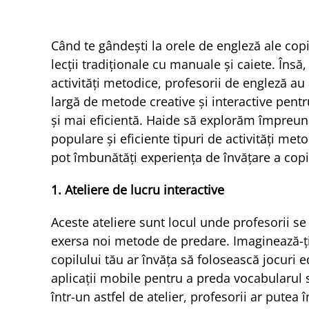
Când te gândești la orele de engleză ale copil
lecții tradiționale cu manuale și caiete. Însă,
activități metodice, profesorii de engleză a
largă de metode creative și interactive pent
și mai eficientă. Haide să explorăm împreun
populare și eficiente tipuri de activități m
pot îmbunătăți experiența de învățare a copil
1. Ateliere de lucru interactive
Aceste ateliere sunt locul unde profesorii se
exersa noi metode de predare. Imaginează-ți
copilului tău ar învăța să folosească jocuri 
aplicații mobile pentru a preda vocabularul
într-un astfel de atelier, profesorii ar putea