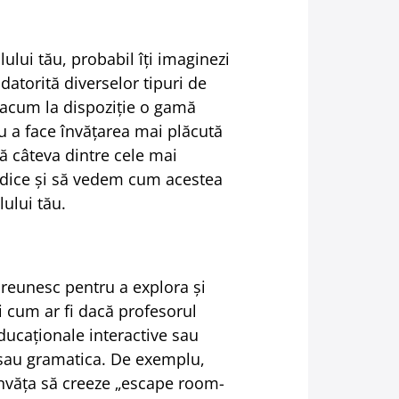
ului tău, probabil îți imaginezi
 datorită diverselor tipuri de
u acum la dispoziție o gamă
ru a face învățarea mai plăcută
ă câteva dintre cele mai
etodice și să vedem cum acestea
ului tău.
 reunesc pentru a explora și
 cum ar fi dacă profesorul
educaționale interactive sau
 sau gramatica. De exemplu,
 învăța să creeze „escape room-