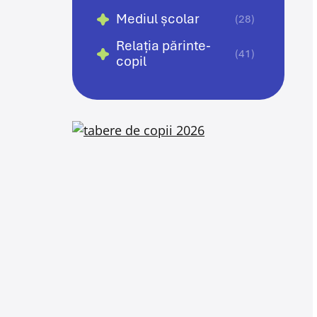
Mediul școlar
(28)
Relația părinte-
(41)
copil