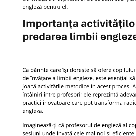
engleză pentru el.
Importanța activitățil
predarea limbii englez
Ca părinte care își dorește să ofere copilulu
de învățare a limbii engleze, este esențial să 
joacă activitățile metodice în acest proces. A
întâlniri între profesori; ele reprezintă adevă
practici inovatoare care pot transforma radi
engleza.
Imaginează-ți că profesorul de engleză al cop
sesiuni unde învață cele mai noi și eficient