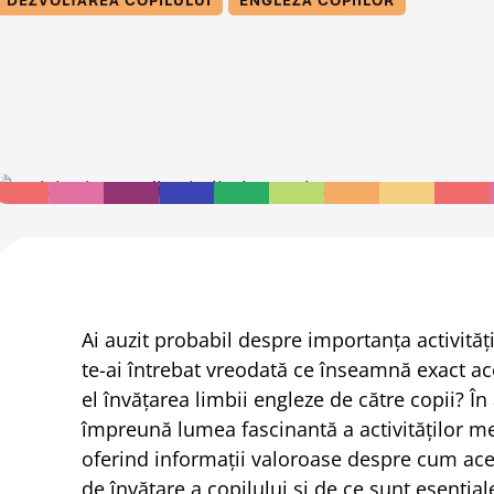
DEZVOLTAREA COPILULUI
ENGLEZA COPIILOR
Ai auzit probabil despre importanța activităț
te-ai întrebat vreodată ce înseamnă exact a
el învățarea limbii engleze de către copii? În
împreună lumea fascinantă a activităților m
oferind informații valoroase despre cum ace
de învățare a copilului și de ce sunt esenția