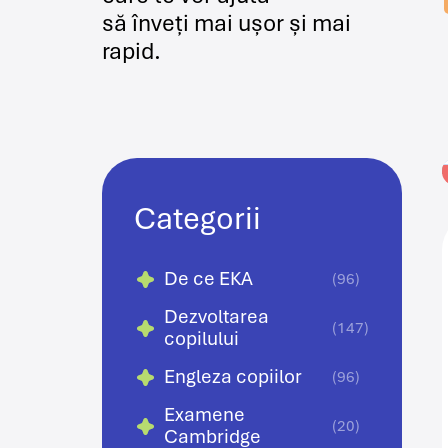
să înveți mai ușor și mai
rapid.
Categorii
De ce EKA
(96)
Dezvoltarea
(147)
copilului
Engleza copiilor
(96)
Examene
(20)
Cambridge