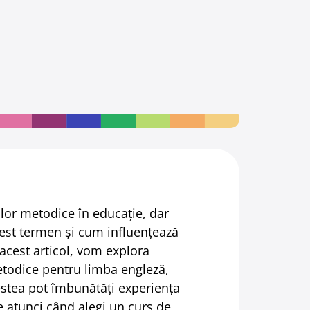
ilor metodice în educație, dar
cest termen și cum influențează
 acest articol, vom explora
etodice pentru limba engleză,
stea pot îmbunătăți experiența
le atunci când alegi un curs de