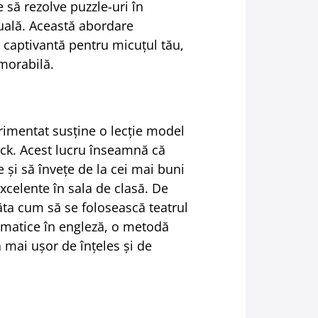
e să rezolve puzzle-uri în
tuală. Această abordare
ă captivantă pentru micuțul tău,
morabilă.
erimentat susține o lecție model
back. Acest lucru înseamnă că
 și să învețe de la cei mai buni
celente în sala de clasă. De
ăta cum să se folosească teatrul
iomatice în engleză, o metodă
ă mai ușor de înțeles și de