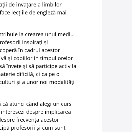
ții de învățare a limbilor
 face lecțiile de engleză mai
ontribuie la crearea unui mediu
ofesorii inspirați și
coperă în cadrul acestor
ivă și copiilor în timpul orelor
ă învețe și să participe activ la
erie dificilă, ci ca pe o
ulturi și a unor noi modalități
ă că atunci când alegi un curs
e interesezi despre implicarea
 despre frecvența acestor
ticipă profesorii și cum sunt