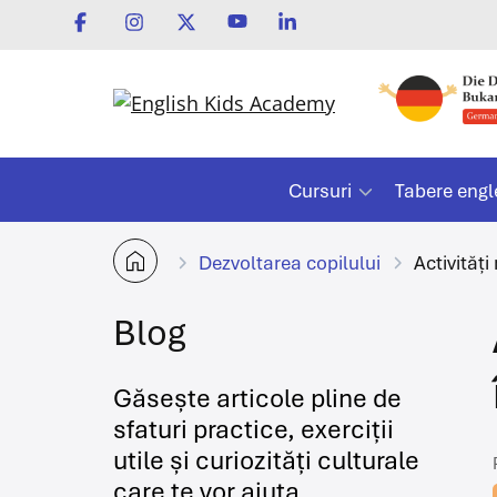
Cursuri
Tabere engl
Dezvoltarea copilului
Activităț
Blog
Găsește articole pline de
sfaturi practice, exerciții
utile și curiozități culturale
care te vor ajuta