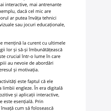
ai interactive, mai antrenante
exemplu, dacă cel mic are
sorul ar putea învăța tehnici
izuale sau jocuri educaționale,
se mențină la curent cu ultimele
gii lor și să-și îmbunătățească
ste crucial într-o lume în care
piii au nevoie de abordări
resul și motivația.
tivități este faptul că ele
 limbii engleze. În era digitală
itive și aplicații interactive,
e este esențială. Prin
ii învață cum să folosească