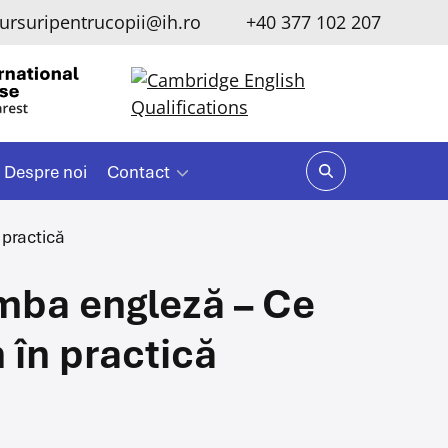
ursuripentrucopii@ih.ro
+40 377 102 207
Despre noi
Contact
 practică
imba engleză – Ce
 în practică