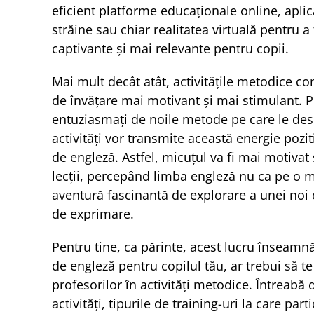
eficient platforme educaționale online, aplica
străine sau chiar realitatea virtuală pentru a
captivante și mai relevante pentru copii.
Mai mult decât atât, activitățile metodice c
de învățare mai motivant și mai stimulant. Pr
entuziasmați de noile metode pe care le des
activități vor transmite această energie pozit
de engleză. Astfel, micuțul va fi mai motivat s
lecții, percepând limba engleză nu ca pe o mat
aventură fascinantă de explorare a unei noi c
de exprimare.
Pentru tine, ca părinte, acest lucru înseamn
de engleză pentru copilul tău, ar trebui să t
profesorilor în activități metodice. Întreabă
activități, tipurile de training-uri la care par