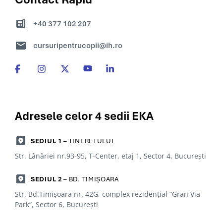
+40 377 102 207
cursuripentrucopii@ih.ro
Adresele celor 4
sedii EKA
SEDIUL 1
– TINERETULUI
Str. Lânăriei nr.93-95, T-Center, etaj 1, Sector 4, Bucureşti
SEDIUL 2
– BD. TIMIȘOARA
Str. Bd.Timișoara nr. 42G, complex rezidențial “Gran Via
Park”, Sector 6, Bucureşti