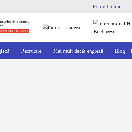
Portal Online
gleză
Recrutare
Mai mult decât engleză
Blog