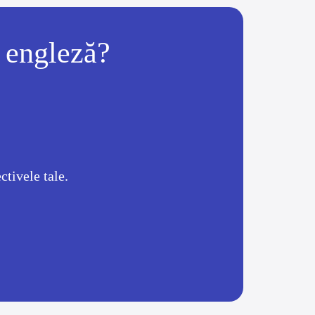
a engleză?
tivele tale.