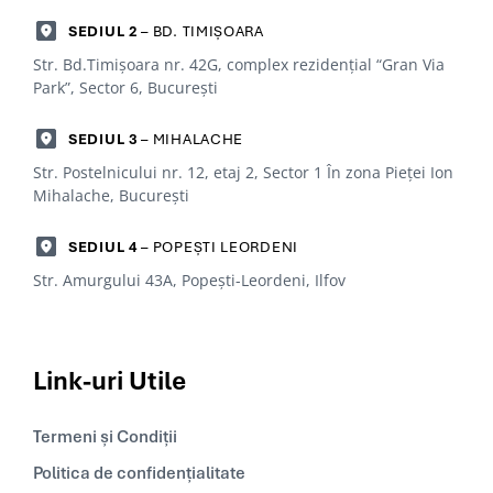
SEDIUL 2
– BD. TIMIȘOARA
Str. Bd.Timișoara nr. 42G, complex rezidențial “Gran Via
Park”, Sector 6, Bucureşti
SEDIUL 3
– MIHALACHE
Str. Postelnicului nr. 12, etaj 2, Sector 1 În zona Pieței Ion
Mihalache, Bucureşti
SEDIUL 4
– POPEȘTI LEORDENI
Str. Amurgului 43A, Popești-Leordeni, Ilfov
Link-uri
Utile
Termeni și Condiții
Politica de confidențialitate