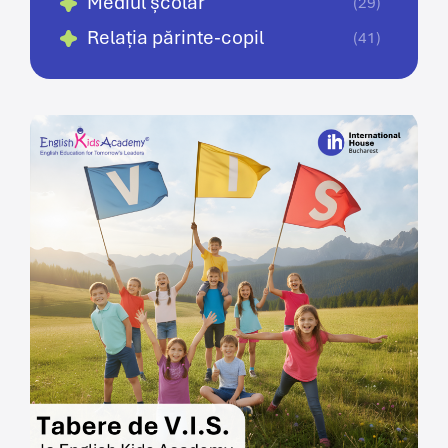
Mediul școlar
(29)
Relația părinte-copil
(41)