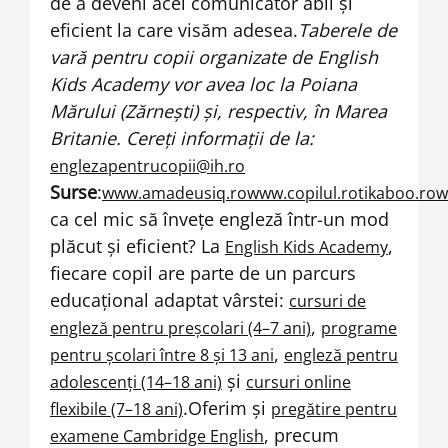
de a deveni acel comunicator abil şi
eficient la care visăm adesea.
Taberele de
vară pentru copii organizate de English
Kids Academy vor avea loc la Poiana
Mărului (Zărneşti) şi, respectiv, în Marea
Britanie. Cereţi informaţii de la:
englezapentrucopii@ih.ro
Surse
:
www.amadeusiq.ro
www.copilul.ro
tikaboo.ro
w
ca cel mic să învețe engleză într-un mod
plăcut și eficient? La
,
English Kids Academy
fiecare copil are parte de un parcurs
educațional adaptat vârstei:
cursuri de
,
engleză pentru preșcolari (4–7 ani)
programe
,
pentru școlari între 8 și 13 ani
engleză pentru
și
adolescenți (14–18 ani)
cursuri online
.Oferim și
flexibile (7–18 ani)
pregătire pentru
, precum
examene Cambridge English