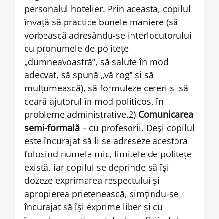
personalul hotelier. Prin aceasta, copilul
învaţă să practice bunele maniere (să
vorbească adresându-se interlocutorului
cu pronumele de politeţe
„dumneavoastră”, să salute în mod
adecvat, să spună „vă rog” şi să
mulţumească), să formuleze cereri şi să
ceară ajutorul în mod politicos, în
probleme administrative.2)
Comunicarea
semi-formală
– cu profesorii. Deşi copilul
este încurajat să li se adreseze acestora
folosind numele mic, limitele de politeţe
există, iar copilul se deprinde să îşi
dozeze exprimarea respectului şi
apropierea prietenească, simţindu-se
încurajat să îşi exprime liber şi cu