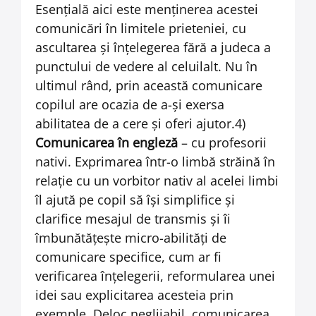
Esenţială aici este menţinerea acestei
comunicări în limitele prieteniei, cu
ascultarea şi înţelegerea fără a judeca a
punctului de vedere al celuilalt. Nu în
ultimul rând, prin această comunicare
copilul are ocazia de a-şi exersa
abilitatea de a cere şi oferi ajutor.4)
Comunicarea în engleză
– cu profesorii
nativi. Exprimarea într-o limbă străină în
relaţie cu un vorbitor nativ al acelei limbi
îl ajută pe copil să îşi simplifice şi
clarifice mesajul de transmis şi îi
îmbunătăţeşte micro-abilităţi de
comunicare specifice, cum ar fi
verificarea înţelegerii, reformularea unei
idei sau explicitarea acesteia prin
exemple. Deloc neglijabil, comunicarea