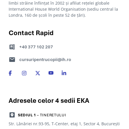
limbi străine înființat în 2002 și afiliat rețelei globale
International House World Organisation (sediu central la
Londra, 160 de școli în peste 52 de țări).
Contact Rapid
+40 377 102 207
cursuripentrucopii@ih.ro
Adresele celor 4
sedii EKA
SEDIUL 1
– TINERETULUI
Str. Lânăriei nr.93-95, T-Center, etaj 1, Sector 4, Bucureşti