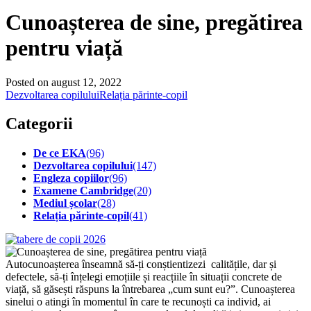
Cunoașterea de sine, pregătirea
pentru viață
Posted on august 12, 2022
Dezvoltarea copilului
Relația părinte-copil
Categorii
De ce EKA
(96)
Dezvoltarea copilului
(147)
Engleza copiilor
(96)
Examene Cambridge
(20)
Mediul școlar
(28)
Relația părinte-copil
(41)
Autocunoașterea înseamnă să-ți conștientizezi calitățile, dar și
defectele, să-ți înțelegi emoțiile și reacțiile în situații concrete de
viață, să găsești răspuns la întrebarea „cum sunt eu?”. Cunoașterea
sinelui o atingi în momentul în care te recunoști ca individ, ai