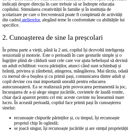
indicații despre direcția în care trebuie să se îndrepte educația
copilului. Stimularea creativității în familie și în instituția de
școlarizare pe care o frecventează poate fi completată de activități
din cadrul
atelierelor
, alegând
teme în conformitate cu abilitățile lui
specifice.
2. Cunoașterea de sine la preșcolari
În prima parte a vieții, până la 2 ani, copilul își dezvoltă inteligența
senzorială și motorie. Este o perioadă în care gesturile simple și o
îngrijire plină de căldură sunt cele care vor ajuta bebelușul să devină
un adult echilibrat: vocea părinților, atunci când sunt schimbați și
hrăniți, privirea și zâmbetul, atingerea, mângâierea. Mai târziu, odată
cu mersul de-a bușilea și cu primii pași, comunicarea dintre adult și
copil devine cea mai importantă unealtă pentru educarea
autocunoașterii. Ea se realizează prin provocarea permanentă la joc,
încurajarea de a-și alege singur jucăriile, cuvintele de laudă rostite,
chiar dacă aparent pentru cel mic aceste cuvinte nu înseamnă mare
lucru.
În această perioadă, copilul face primii pași în cunoașterea
sinelui:
recunoaște chipurile părinților și, cu timpul, își recunoaște
propriul chip în oglindă;
se joacă singur, își recunoaște jucăriile și are simțul proprietății