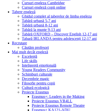
Cursuri engleza Cambridge
Cursuri engleză copii online
Tabere engleză
Ghidul complet al taberelor de limba engleza
Tabără urbană 5-7 ani
Tabără urbană 8-12 ani
Tabără la munte 9-13 ani
Tabără OXFORD – Discover English 12-17 ani
Tabară IRLANDA pentru adolescenți 12-17 ani
Recrutare
Căutăm profesori
Mai mult decât engleză
Excelență
Life skills
Inteligență emoțională
Young Readers Community
Schimburi culturale
Decembrie magic
Filosofie pentru copii
Cultură ecologică
Proiecte Erasmus
Erasmus+: Leaders in the Making
Proiecte Erasmus VR4LL
Proiecte Erasmus Remote Theatre
Erasmus+ KA121-ADU