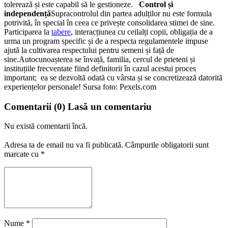
tolerează și este capabil să le gestioneze.
Control și
independență
Supracontrolul din partea adulților nu este formula
potrivită, în special în ceea ce privește consolidarea stimei de sine.
Participarea la
tabere
, interacțiunea cu ceilalți copii, obligația de a
urma un program specific și de a respecta regulamentele impuse
ajută la cultivarea respectului pentru semeni și față de
sine.
Autocunoașterea se învață, familia, cercul de prieteni și
instituțiile frecventate fiind definitorii în cazul acestui proces
important; ea se dezvoltă odată cu vârsta și se concretizează datorită
experiențelor personale!
Sursa foto: Pexels.com
Comentarii
(0)
Lasă un comentariu
Nu există comentarii încă.
Adresa ta de email nu va fi publicată.
Câmpurile obligatorii sunt
marcate cu
*
Nume
*