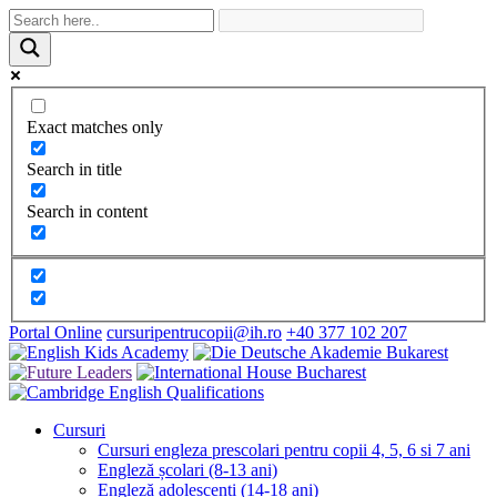
Exact matches only
Search in title
Search in content
Portal Online
cursuripentrucopii@ih.ro
+40 377 102 207
Cursuri
Cursuri engleza prescolari pentru copii 4, 5, 6 si 7 ani
Engleză școlari (8-13 ani)
Engleză adolescenți (14-18 ani)