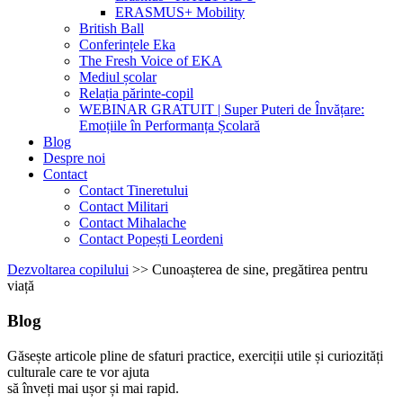
ERASMUS+ Mobility
British Ball
Conferințele Eka
The Fresh Voice of EKA
Mediul școlar
Relația părinte-copil
WEBINAR GRATUIT | Super Puteri de Învățare:
Emoțiile în Performanța Școlară
Blog
Despre noi
Contact
Contact Tineretului
Contact Militari
Contact Mihalache
Contact Popești Leordeni
Dezvoltarea copilului
>>
Cunoașterea de sine, pregătirea pentru
viață
Blog
Găsește articole pline de sfaturi practice, exerciții utile și curiozități
culturale care te vor ajuta
să înveți mai ușor și mai rapid.