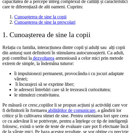
capacitatea de a percepe întreg complexul de calități și caracteristici
care te diferențiază de alti oameni.
Cuprins:
Cunoașterea de sine la copii
Cunoașterea
de sine la preșcolari
1. Cunoașterea de sine la copii
Relația cu familia, interacțiunea dintre copil și adulți sau alți copii
din anturaj sunt definitorii în stimularea autocunoașterii. Ca adult,
poți contribui la
dezvoltarea
armonioasă a celor mici prin metode
extrem de simple, la îndemâna tuturor:
îi impulsionezi permanent, provocându-i cu jocuri adaptate
vârstei;
îi încurajezi să se exprime liber;
le adresezi întrebări care să le trezească curiozitatea;
le stimulezi creativitatea.
Pe măsură ce cresc,copiilor li se propun acțiuni și activități care vor
fi definitorii în formarea
abilităților de comunicare
, a gândirii lor
critice și în cultivarea stimei de sine. Pentru orientarea lori spre ceea
ce cu adevărat li se potrivește, pentru a înțelege ce tip de inteligență
folosesc, există o serie de
teste de evaluare
care pot fi efectuate încă
de la vârste mici
.
Pe baza acestor rezultate, se vor obține cu precizie