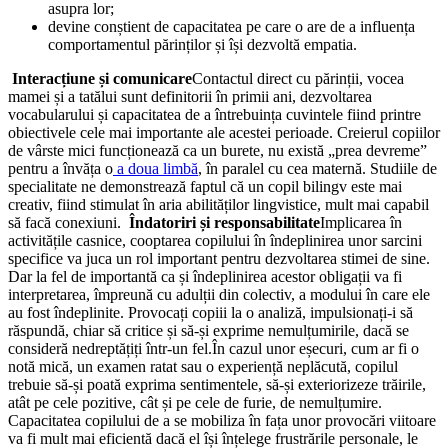
asupra lor;
devine conștient de capacitatea pe care o are de a influența
comportamentul părinților și își dezvoltă empatia.
Interacțiune și comunicare
Contactul direct cu părinții, vocea
mamei și a tatălui sunt definitorii în primii ani, dezvoltarea
vocabularului și capacitatea de a întrebuința cuvintele fiind printre
obiectivele cele mai importante ale acestei perioade. Creierul copiilor
de vârste mici funcționează ca un burete, nu există „prea devreme”
pentru a învăța o
a doua limbă
, în paralel cu cea maternă. Studiile de
specialitate ne demonstrează faptul că un copil bilingv este mai
creativ, fiind stimulat în aria abilităților lingvistice, mult mai capabil
să facă conexiuni.
Îndatoriri și responsabilitate
Implicarea în
activitățile casnice, cooptarea copilului în îndeplinirea unor sarcini
specifice va juca un rol important pentru dezvoltarea stimei de sine.
Dar la fel de importantă ca și îndeplinirea acestor obligații va fi
interpretarea, împreună cu adulții din colectiv, a modului în care ele
au fost îndeplinite. Provocați copiii la o analiză, impulsionați-i să
răspundă, chiar să critice și să-și exprime nemulțumirile, dacă se
consideră nedreptățiți într-un fel.
În cazul unor eșecuri, cum ar fi o
notă mică, un examen ratat sau o experiență neplăcută, copilul
trebuie să-și poată exprima sentimentele, să-și exteriorizeze trăirile,
atât pe cele pozitive, cât și pe cele de furie, de nemulțumire.
Capacitatea copilului de a se mobiliza în fața unor provocări viitoare
va fi mult mai eficientă dacă el își înțelege frustrările personale, le