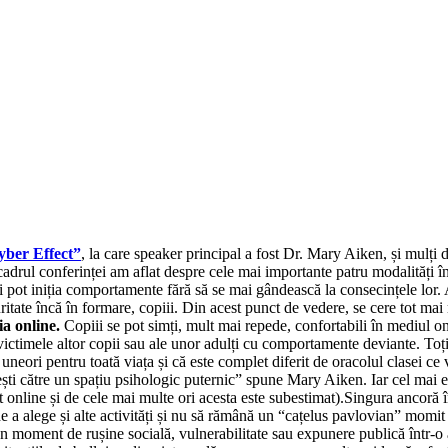
ber Effect”
, la care speaker principal a fost Dr. Mary Aiken, și mulți 
În cadrul conferinței am aflat despre cele mai importante patru modalităț
i și pot iniția comportamente fără să se mai gândească la consecințele lor.
ritate încă în formare, copiii. Din acest punct de vedere, se cere tot ma
ia online.
Copiii se pot simți, mult mai repede, confortabili în mediul o
victimele altor copii sau ale unor adulți cu comportamente deviante. Toți 
uneori pentru toată viața și că este complet diferit de oracolul clasei ce
ști către un spațiu psihologic puternic” spune Mary Aiken. Iar cel mai ev
online și de cele mai multe ori acesta este subestimat).Singura ancoră în 
 de a alege și alte activități și nu să rămână un “cațelus pavlovian” mom
 moment de rușine socială, vulnerabilitate sau expunere publică într-o 