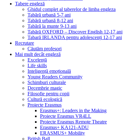
Tabere engleză
Ghidul complet al taberelor de limba engleza
Tabără urbană 5-7 ani
Tabără urbană 8-12 ani
Tabără la munte 9-13 ani
Tabără OXFORD – Discover English 12-17 ani
Tabară IRLANDA pentru adolescenți 12-17 ani
Recrutare
Căutăm profesori
Mai mult decât engleză
Excelență
Life skills
Inteligență emoțională
Young Readers Community
Schimburi culturale
Decembrie magic
Filosofie pentru copii
Cultură ecologică
Proiecte Erasmus
Erasmus+: Leaders in the Making
Proiecte Erasmus VR4LL
Proiecte Erasmus Remote Theatre
Erasmus+ KA121-ADU
ERASMUS+ Mobility
British Ball