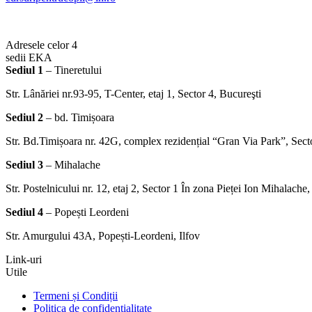
Adresele celor 4
sedii EKA
Sediul 1
– Tineretului
Str. Lânăriei nr.93-95, T-Center, etaj 1, Sector 4, Bucureşti
Sediul 2
– bd. Timișoara
Str. Bd.Timișoara nr. 42G, complex rezidențial “Gran Via Park”, Sect
Sediul 3
– Mihalache
Str. Postelnicului nr. 12, etaj 2, Sector 1 În zona Pieței Ion Mihalache
Sediul 4
– Popești Leordeni
Str. Amurgului 43A, Popești-Leordeni, Ilfov
Link-uri
Utile
Termeni și Condiții
Politica de confidențialitate