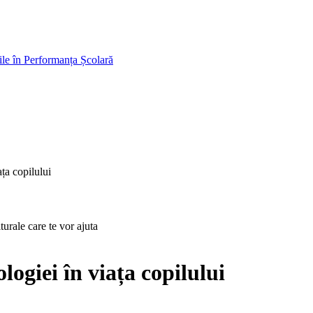
e în Performanța Școlară
ața copilului
lturale care te vor ajuta
logiei în viața copilului