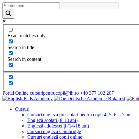
Exact matches only
Search in title
Search in content
Portal Online
cursuripentrucopii@ih.ro
+40 377 102 207
Cursuri
Cursuri engleza prescolari pentru copii 4, 5, 6 si 7 ani
Engleză școlari (8-13 ani)
Engleză adolescenți (14-18 ani)
Cursuri engleza Cambridge
Cursuri engleză copii online