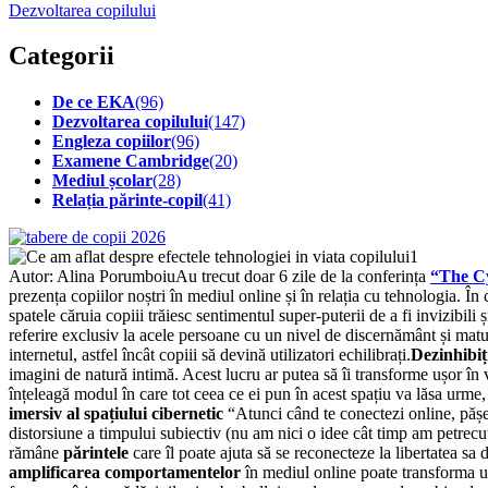
Dezvoltarea copilului
Categorii
De ce EKA
(96)
Dezvoltarea copilului
(147)
Engleza copiilor
(96)
Examene Cambridge
(20)
Mediul școlar
(28)
Relația părinte-copil
(41)
Autor: Alina PorumboiuAu trecut doar 6 zile de la conferința
“The Cy
prezența copiilor noștri în mediul online și în relația cu tehnologia. 
spatele căruia copiii trăiesc sentimentul super-puterii de a fi invizibil
referire exclusiv la acele persoane cu un nivel de discernământ și matu
internetul, astfel încât copiii să devină utilizatori echilibrați.
Dezinhibiț
imagini de natură intimă. Acest lucru ar putea să îi transforme ușor în 
înțeleagă modul în care tot ceea ce ei pun în acest spațiu va lăsa urme, 
imersiv al spațiului cibernetic
“Atunci când te conectezi online, pășe
distorsiune a timpului subiectiv (nu am nici o idee cât timp am petrecut 
rămâne
părintele
care îl poate ajuta să se reconecteze la libertatea sa
amplificarea comportamentelor
în mediul online poate transforma un