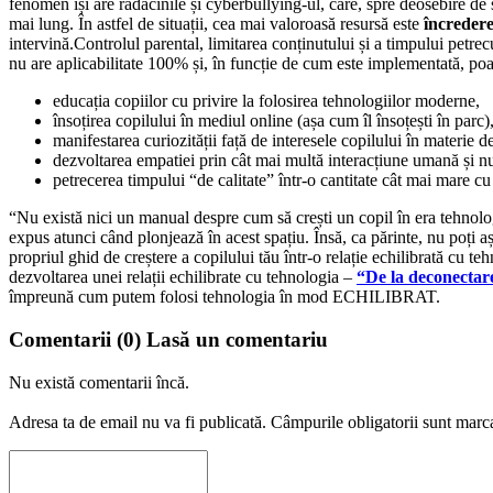
fenomen își are rădăcinile și cyberbullying-ul, care, spre deosebire de 
mai lung. În astfel de situații, cea mai valoroasă resursă este
încreder
intervină.Controlul parental, limitarea conținutului și a timpului petrecu
nu are aplicabilitate 100% și, în funcție de cum este implementată, poat
educația copiilor cu privire la folosirea tehnologiilor moderne,
însoțirea copilului în mediul online (așa cum îl însoțești în parc)
manifestarea curiozității față de interesele copilului în materie d
dezvoltarea empatiei prin cât mai multă interacțiune umană și nu 
petrecerea timpului “de calitate” într-o cantitate cât mai mare cu
“Nu există nici un manual despre cum să crești un copil în era tehnologi
expus atunci când plonjează în acest spațiu. Însă, ca părinte, nu poți aș
propriul ghid de creștere a copilului tău într-o relație echilibrată c
dezvoltarea unei relații echilibrate cu tehnologia –
“De la deconectar
împreună cum putem folosi tehnologia în mod ECHILIBRAT.
Comentarii
(0)
Lasă un comentariu
Nu există comentarii încă.
Adresa ta de email nu va fi publicată.
Câmpurile obligatorii sunt marc