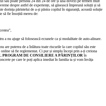
ctul sau poate persista 24 din 24 de ore și lasă dovezi pe termen mult
 devreme despre astfel de experiențe, să găsească împreună soluții și să
te dorința părintelui de a-și păstra copilul în siguranță, această soluție
e să fie însoțită mereu de:
acestea”,
tru a nu ajuge să folosească ecranele ca și modalitate de auto-alinare.
 are puterea de a înlătura toate riscurile la care copilul său este
 online să fie reglementat. Ci pur și simplu începi prin a-ți creiona
L PROGRAM DE CONSILIERE A PĂRINȚILOR
în
concrete pe care le poți aplica imediat în familia ta și vom învăța