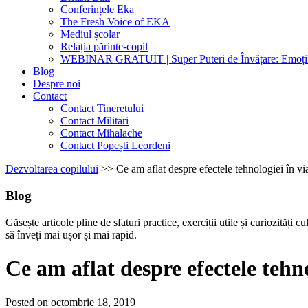
Conferințele Eka
The Fresh Voice of EKA
Mediul școlar
Relația părinte-copil
WEBINAR GRATUIT | Super Puteri de Învățare: Emoțiil
Blog
Despre noi
Contact
Contact Tineretului
Contact Militari
Contact Mihalache
Contact Popești Leordeni
Dezvoltarea copilului
>>
Ce am aflat despre efectele tehnologiei în vi
Blog
Găsește articole pline de sfaturi practice, exerciții utile și curiozități cu
să înveți mai ușor și mai rapid.
Ce am aflat despre efectele tehno
Posted on octombrie 18, 2019