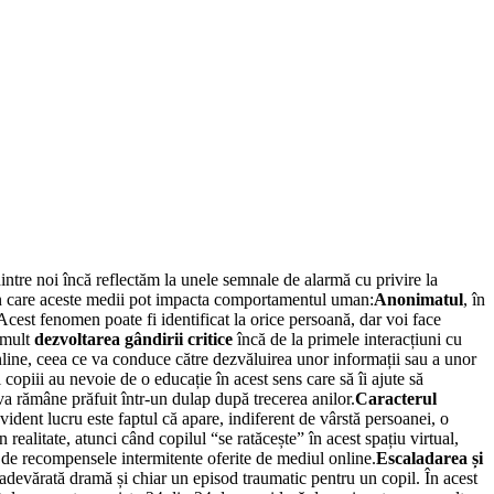
dintre noi încă reflectăm la unele semnale de alarmă cu privire la
i în care aceste medii pot impacta comportamentul uman:
Anonimatul
, în
 Acest fenomen poate fi identificat la orice persoană, dar voi face
i mult
dezvoltarea gândirii critice
încă de la primele interacțiuni cu
nline, ceea ce va conduce către dezvăluirea unor informații sau a unor
copiii au nevoie de o educație în acest sens care să îi ajute să
 va rămâne prăfuit într-un dulap după trecerea anilor.
Caracterul
ident lucru este faptul că apare, indiferent de vârstă persoanei, o
realitate, atunci când copilul “se ratăcește” în acest spațiu virtual,
it de recompensele intermitente oferite de mediul online.
Escaladarea și
adevărată dramă și chiar un episod traumatic pentru un copil. În acest