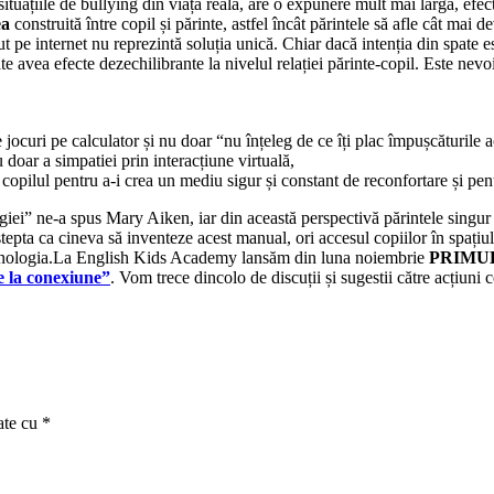
situațiile de bullying din viața reală, are o expunere mult mai largă, efe
ea
construită între copil și părinte, astfel încât părintele să afle cât mai
t pe internet nu reprezintă soluția unică. Chiar dacă intenția din spate es
e avea efecte dezechilibrante la nivelul relației părinte-copil. Este nevoi
,
e jocuri pe calculator și nu doar “nu înțeleg de ce îți plac împușcăturile 
doar a simpatiei prin interacțiune virtuală,
 copilul pentru a-i crea un mediu sigur și constant de reconfortare și pen
ei” ne-a spus Mary Aiken, iar din această perspectivă părintele singur nu
tepta ca cineva să inventeze acest manual, ori accesul copiilor în spațiul
u tehnologia.La English Kids Academy lansăm din luna noiembrie
PRIMU
e la conexiune”
. Vom trece dincolo de discuții și sugestii către acțiuni 
ate cu
*